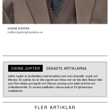
IODINE JUPITER
iodine.jupiter@opulens.se
IODINE JUPITER
SENASTE ARTIKLARNA
iodine Jupiter är skriftställare med tematiska verk inom dramatik, musik och
litteratur. En satirisk ton är ofta vapnet som riktas mot vår tids idioti. Bakom titlar
som Dom dödas pornografi och Obscen sanning ryms både skönhet och
civilisationskritik. En senare publikation i denna anda är En tjänstemans
meditationer.
FLER ARTIKLAR