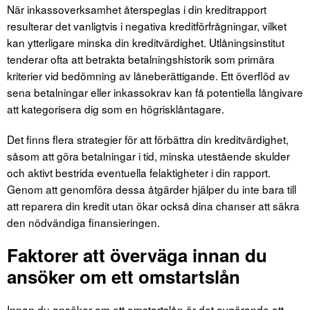
När inkassoverksamhet återspeglas i din kreditrapport
resulterar det vanligtvis i negativa kreditförfrågningar, vilket
kan ytterligare minska din kreditvärdighet. Utlåningsinstitut
tenderar ofta att betrakta betalningshistorik som primära
kriterier vid bedömning av låneberättigande. Ett överflöd av
sena betalningar eller inkassokrav kan få potentiella långivare
att kategorisera dig som en högrisklåntagare.
Det finns flera strategier för att förbättra din kreditvärdighet,
såsom att göra betalningar i tid, minska utestående skulder
och aktivt bestrida eventuella felaktigheter i din rapport.
Genom att genomföra dessa åtgärder hjälper du inte bara till
att reparera din kredit utan ökar också dina chanser att säkra
den nödvändiga finansieringen.
Faktorer att överväga innan du
ansöker om ett omstartslån
Innan du ansöker om ett omstartslån är det avgörande att