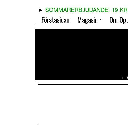
SOMMARERBJUDANDE: 19 KR 
Förstasidan
Magasin
Om Opu
S