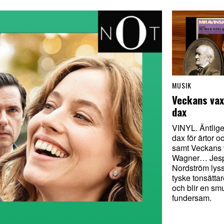
MUSIK
Veckans vax
dax
VINYL. Äntlige
dax för ärtor 
samt Veckans 
Wagner… Jes
Nordström lys
tyske tonsätta
och blir en sm
fundersam.