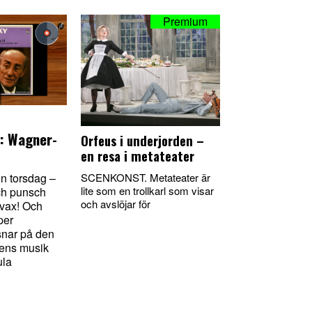
: Wagner-
Orfeus i underjorden –
en resa i metateater
SCENKONST. Metateater är
n torsdag –
lite som en trollkarl som visar
och punsch
och avslöjar för
vax! Och
per
snar på den
rens musik
ula