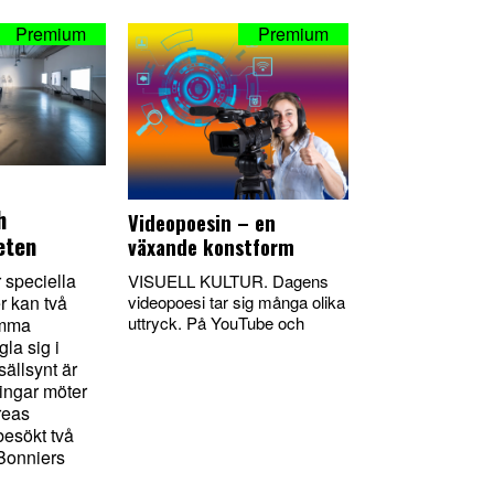
h
Videopoesin – en
eten
växande konstform
speciella
VISUELL KULTUR. Dagens
r kan två
videopoesi tar sig många olika
uttryck. På YouTube och
amma
gla sig i
sällsynt är
ningar möter
reas
besökt två
 Bonniers