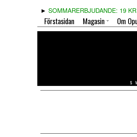
SOMMARERBJUDANDE: 19 KR 
Förstasidan
Magasin
Om Opu
S