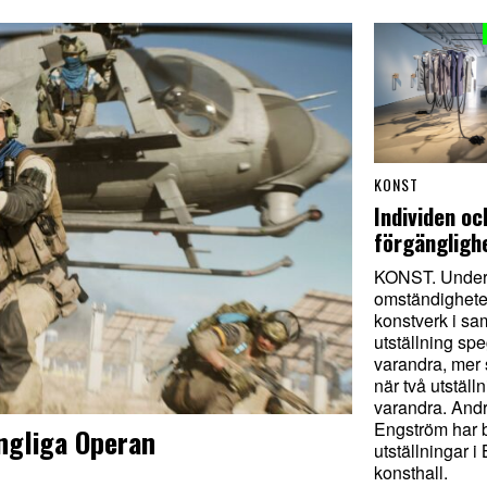
KONST
Individen oc
förgängligh
KONST. Under 
omständighete
konstverk i s
utställning spe
varandra, mer 
när två utställ
varandra. And
Engström har 
ungliga Operan
utställningar i
konsthall.