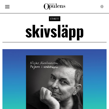
ETIKETT
skivsläpp