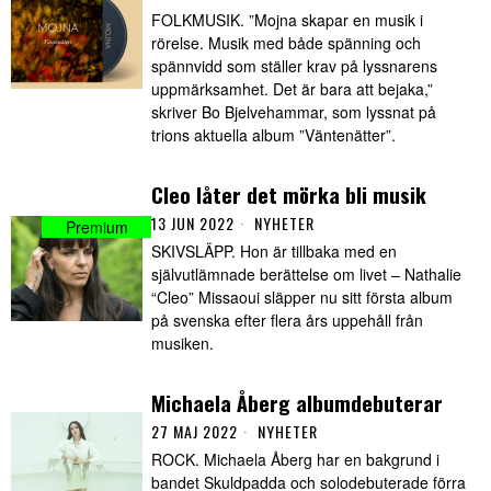
FOLKMUSIK. ”Mojna skapar en musik i
rörelse. Musik med både spänning och
spännvidd som ställer krav på lyssnarens
uppmärksamhet. Det är bara att bejaka,”
skriver Bo Bjelvehammar, som lyssnat på
trions aktuella album ”Väntenätter”.
Cleo låter det mörka bli musik
13 JUN 2022
NYHETER
SKIVSLÄPP. Hon är tillbaka med en
självutlämnade berättelse om livet – Nathalie
“Cleo” Missaoui släpper nu sitt första album
på svenska efter flera års uppehåll från
musiken.
Michaela Åberg albumdebuterar
27 MAJ 2022
NYHETER
ROCK. Michaela Åberg har en bakgrund i
bandet Skuldpadda och solodebuterade förra