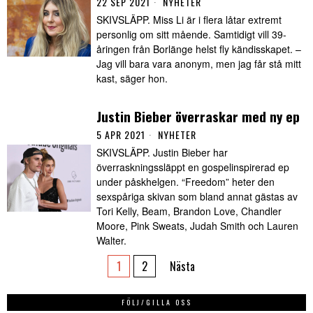
22 SEP 2021
NYHETER
SKIVSLÄPP. Miss Li är i flera låtar extremt
personlig om sitt mående. Samtidigt vill 39-
åringen från Borlänge helst fly kändisskapet. –
Jag vill bara vara anonym, men jag får stå mitt
kast, säger hon.
Justin Bieber överraskar med ny ep
5 APR 2021
NYHETER
SKIVSLÄPP. Justin Bieber har
överraskningssläppt en gospelinspirerad ep
under påskhelgen. “Freedom” heter den
sexspåriga skivan som bland annat gästas av
Tori Kelly, Beam, Brandon Love, Chandler
Moore, Pink Sweats, Judah Smith och Lauren
Walter.
1
2
Nästa
FÖLJ/GILLA OSS