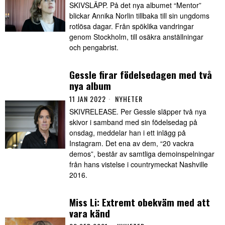
SKIVSLÄPP. På det nya albumet “Mentor”
blickar Annika Norlin tillbaka till sin ungdoms
rotlösa dagar. Från spöklika vandringar
genom Stockholm, till osäkra anställningar
och pengabrist.
Gessle firar födelsedagen med två
nya album
11 JAN 2022
NYHETER
SKIVRELEASE. Per Gessle släpper två nya
skivor i samband med sin födelsedag på
onsdag, meddelar han i ett inlägg på
Instagram. Det ena av dem, “20 vackra
demos”, består av samtliga demoinspelningar
från hans vistelse i countrymeckat Nashville
2016.
Miss Li: Extremt obekväm med att
vara känd