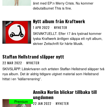
året med EP:n Merry Crisis. Nu kommer
debutalbumet This is fine.
Nytt album från Kraftwerk
1 APR 2022
NYHETER
SKIVAKTUELLT. Efter 17 års tystnad kommer
tyska Kraftwerk äntligen släppa ett nytt album,
skriver Zeitschrift für härte Musik.
Staffan Hellstrand släpper nytt
22 MAR 2022
NYHETER
SKIVSLÄPP. Låtskrivaren och artisten Staffan Hellstrand släpper två
nya album. Det är aldrig tidigare utgivet material som Hellstrand
hittat i en ”källarrensning”.
Annika Norlin blickar tillbaka till
ungdomen
22 JAN 2022
NYHETER