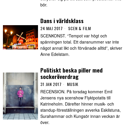
bör.
Dans i världsklass
24 MAJ 2017
SCEN & FILM
SCENKONST. “Tempot var högt och
spänningen total. Ett dansnummer var inte
något annat likt och förvånade alltid”, skriver
Anne Edelstam.
Politiskt beska piller med
sockeröverdrag
31 JAN 2017
MUSIK
RECENSION. På torsdag kommer Emil
Jensens nya scenshow Flyktpotatis till
Katrineholm. Därefter hinner musik- och
standup-föreställningen avverka Eskilstuna,
Surahammar och Kungsör innan veckan är
över.