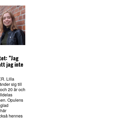
tet: ”Jag
tt jag inte
. Lilla
nder sig till
 och 20 år och
illdelas
en. Opulens
 glad
 här
också hennes