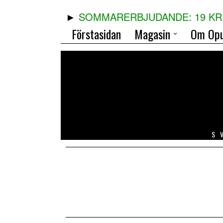
SOMMARERBJUDANDE: 19 KR 
Förstasidan
Magasin
Om Opu
S