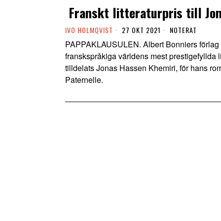
Franskt litteraturpris till J
IVO HOLMQVIST
27 OKT 2021
NOTERAT
PAPPAKLAUSULEN. Albert Bonniers förlag me
franskspråkiga världens mest prestigefyllda lit
tilldelats Jonas Hassen Khemiri, för hans r
Paternelle.