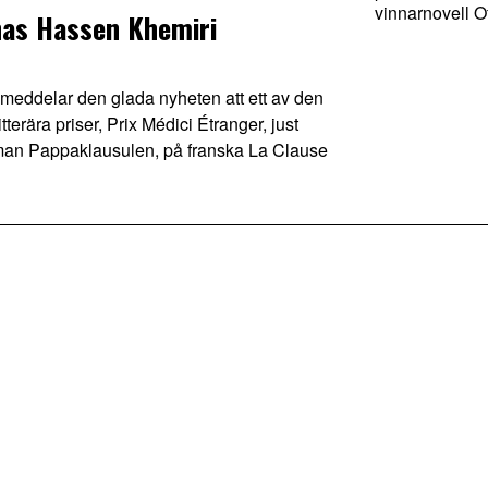
vinnarnovell Of
onas Hassen Khemiri
ddelar den glada nyheten att ett av den
terära priser, Prix Médici Étranger, just
oman Pappaklausulen, på franska La Clause