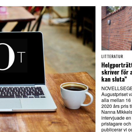
LITTERATUR
Helgporträt
skriver för a
kan sluta”
NOVELLSEGER
Augustpriset vä
alla mellan 16
2020 års pris t
Nanna Mikkels
intervjuade en
pristagare och
publicerar vi 