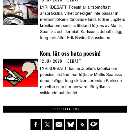
LYRIKDEBATT. Poesin är alltsomoftast
anspråksfull, vilket onekligen inte passar in i
mellanmjölkens förlovade land. Iodine Jupiters
krönika om poesins tillstånd följdes av Mattis
Spansks och Jermiah Karlssons debattinlägg.
Idag fortsätter Erik Bovin diskussionen.
Kom, låt oss hata poesin!
12 JUN 2020
DEBATT
LYRIKDEBATT. Iodine Jupiters krönika om
poesins tillstånd har följts av Mattis Spansks
debattinlägg. Idag skriver Jeremiah Karlsson
om vilka som har ansvaret för lyrikens
sviktande publikstöd.
FÖLJ/GILLA OSS