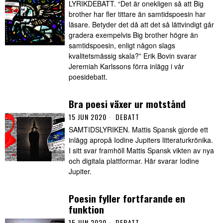
LYRIKDEBATT. “Det är onekligen så att Big
brother har fler tittare än samtidspoesin har
läsare. Betyder det då att det så lättvindigt går
gradera exempelvis Big brother högre än
samtidspoesin, enligt någon slags
kvalitetsmässig skala?” Erik Bovin svarar
Jeremiah Karlssons förra inlägg i vår
poesidebatt.
Bra poesi växer ur motstånd
15 JUN 2020
DEBATT
SAMTIDSLYRIKEN. Mattis Spansk gjorde ett
inlägg apropå Iodine Jupiters litteraturkrönika.
I sitt svar framhöll Mattis Spansk vikten av nya
och digitala plattformar. Här svarar Iodine
Jupiter.
Poesin fyller fortfarande en
funktion
15 JUN 2020
DEBATT