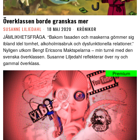
Överklassen borde granskas mer
SUSANNE LILJEDAHL
18 MAJ 2020
KRÖNIKOR
JÄMLIKHETSFRÅGA. “Bakom fasaden och maskerna gömmer sig
ibland idel tomhet, alkoholmissbruk och dysfunktionella relationer.”
Nyligen utkom Bengt Ericsons Maktspelarna – min turné med den
svenska överklassen. Susanne Liljedahl reflekterar över ny och
gammal överklass.