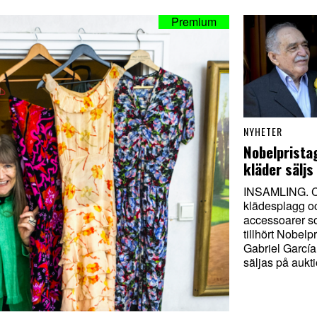
NYHETER
Nobelprista
kläder säljs
INSAMLING. C
klädesplagg o
accessoarer s
tillhört Nobelp
Gabriel Garcí
säljas på aukti