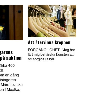
Att återvinna kroppen
FÖRGÄNGLIGHET. “Jag har
garens
lärt mig behärska konsten att
 på auktion
se sorglös ut när
irka 400
ch
om en gång
ristagaren
a Márquez ska
on i Mexiko.