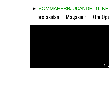
SOMMARERBJUDANDE: 19 KR 
Förstasidan
Magasin
Om Opu
S