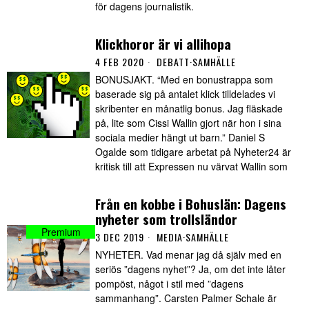
för dagens journalistik.
Klickhoror är vi allihopa
4 FEB 2020
DEBATT
·
SAMHÄLLE
BONUSJAKT. “Med en bonustrappa som
baserade sig på antalet klick tilldelades vi
skribenter en månatlig bonus. Jag fläskade
på, lite som Cissi Wallin gjort när hon i sina
sociala medier hängt ut barn.” Daniel S
Ogalde som tidigare arbetat på Nyheter24 är
kritisk till att Expressen nu värvat Wallin som
Från en kobbe i Bohuslän: Dagens
nyheter som trollsländor
3 DEC 2019
MEDIA
·
SAMHÄLLE
NYHETER. Vad menar jag då själv med en
seriös ”dagens nyhet”? Ja, om det inte låter
pompöst, något i stil med ”dagens
sammanhang”. Carsten Palmer Schale är