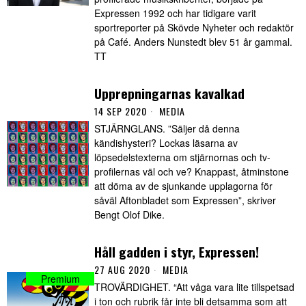
Expressen 1992 och har tidigare varit
sportreporter på Skövde Nyheter och redaktör
på Café. Anders Nunstedt blev 51 år gammal.
TT
Upprepningarnas kavalkad
14 SEP 2020
MEDIA
STJÄRNGLANS. ”Säljer då denna
kändishysteri? Lockas läsarna av
löpsedelstexterna om stjärnornas och tv-
profilernas väl och ve? Knappast, åtminstone
att döma av de sjunkande upplagorna för
såväl Aftonbladet som Expressen”, skriver
Bengt Olof Dike.
Håll gadden i styr, Expressen!
27 AUG 2020
MEDIA
TROVÄRDIGHET. “Att våga vara lite tillspetsad
i ton och rubrik får inte bli detsamma som att