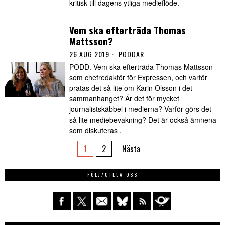
kritisk till dagens ytliga medieflöde.
Vem ska efterträda Thomas
Mattsson?
26 AUG 2019
PODDAR
PODD. Vem ska efterträda Thomas Mattsson
som chefredaktör för Expressen, och varför
pratas det så lite om Karin Olsson i det
sammanhanget? Är det för mycket
journalistskäbbel i medierna? Varför görs det
så lite mediebevakning? Det är också ämnena
som diskuteras .
1
2
Nästa
FÖLJ/GILLA OSS