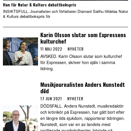
Han får Natur & Kulturs debattbokspris
INSIKTSFULL. Journalisten och författaren Diamant Salihu tilldelas Natur
& Kulturs debattbokspris för
Karin Olsson slutar som Expressens
kulturchef
11 MAJ 2022
NYHETER
AVSKED. Karin Olsson slutar som kulturchef
för Expressen, skriver hon själv i samma
tidning.
Musikjournalisten Anders Nunstedt
död
17 JUN 2021
NYHETER
DÖDSFALL. Anders Nunstedt, musikredaktör
och krönikör på Expressen, har gått bort efter
en längre tids sjukdom, rapporterar tidningen.
Nunstedt, som var en av landets mest
profilerade musikskribenter, började på