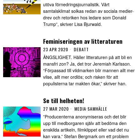
utöva förnedringsjournalistik. Vårt
samtalsklimat solkas redan av sociala medier-
drev och retoriken hos ledare som Donald
Trump”, skriver Lisa Bjurwald.
Feminiseringen av litteraturen
23 APR 2020
DEBATT
ÄNGSLIGHET. Håller litteraturen på att bli en
mansfri zon? Ja, det tror Jeremiah Karlsson.
“Förpassad till vildmarken blir mannen allt mer
vilse, allt mer ordlös; och risken för att
populisterna tar makten ökar,” skriver han.
Se till helheten!
27 MAR 2020
MEDIA
·
SAMHÄLLE
”Producenterna anonymiseras och det blir
upp till medborgaren själv att bedöma den
enskilda artikeln, filmklippet eller vad det nu
kan vara.” Stefan Bergmark om ett problem