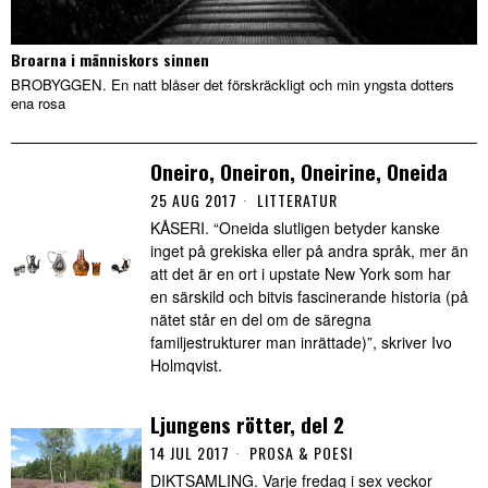
Broarna i människors sinnen
BROBYGGEN. En natt blåser det förskräckligt och min yngsta dotters
ena rosa
Oneiro, Oneiron, Oneirine, Oneida
25 AUG 2017
LITTERATUR
KÅSERI. “Oneida slutligen betyder kanske
inget på grekiska eller på andra språk, mer än
att det är en ort i upstate New York som har
en särskild och bitvis fascinerande historia (på
nätet står en del om de säregna
familjestrukturer man inrättade)”, skriver Ivo
Holmqvist.
Ljungens rötter, del 2
14 JUL 2017
PROSA & POESI
DIKTSAMLING. Varje fredag i sex veckor