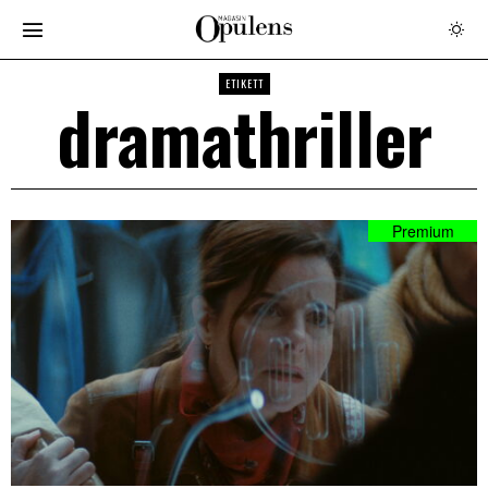
ETIKETT
dramathriller