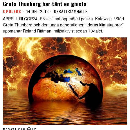
Greta Thunberg har tänt en gnista
OPULENS
14 DEC 2018
DEBATT
·
SAMHÄLLE
APPELL till COP24, FN:s klimattoppmöte i polska Katowice. “Stöd
Greta Thunberg och den unga generationen i deras klimatuppror”
uppmanar Roland Rittman, miljöaktivist sedan 70-talet.
DEBATT
·
SAMHÄLLE