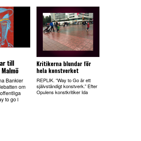
r till
Kritikerna blundar för
s Malmö
hela konstverket
REPLIK. “Way to Go är ett
a Bankier
självständigt konstverk.” Efter
debatten om
Opulens konstkritiker Ida
 offentliga
y to go i