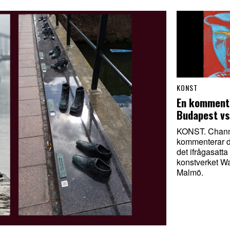
KONST
En kommenta
Budapest v
KONST. Chann
kommenterar 
det ifrågasatta
konstverket Wa
Malmö.