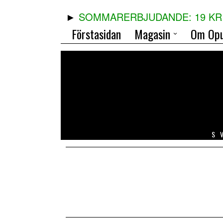
SOMMARERBJUDANDE: 19 KR 
Förstasidan
Magasin
Om Opu
S