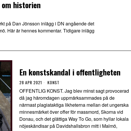
om historien
t på Dan Jönsson inlägg i DN angående det
lmö. Här är hennes kommentar. Tidigare inlägg
En konstskandal i offentligheten
28 APR 2021
KONST
OFFENTLIG KONST. Jag blev minst sagt provocerad
då jag häromdagen uppmärksammades på de
närmast plagiataktiga likheterna mellan det ungerska
minnesmärket över offer för massmord, Skorna vid
Donau, och det glättiga Way To Go, som hyllar lokala
nöjeskändisar på Davidshallsbron mitt i Malmö,