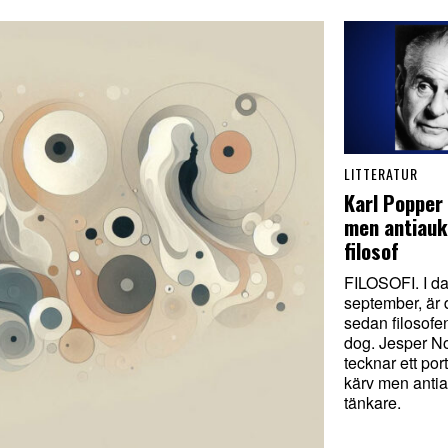
LITTERATUR
Karl Popper
men antiauk
filosof
FILOSOFI. I d
september, är 
sedan filosofe
dog. Jesper N
tecknar ett port
kärv men antia
tänkare.