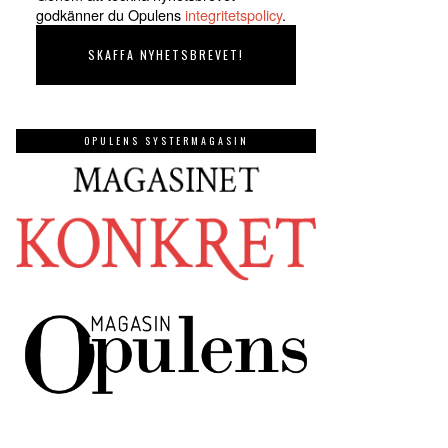
godkänner du Opulens
integritetspolicy
.
OPULENS SYSTERMAGASIN