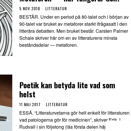
5 NOV 2018
LITTERATUR
BESTÅR. Under en period på 80-talet och i början av
90-talet var bruket av metaforer starkt ifrågasatt i den
litterära debatten. Men bruket består. Carsten Palmer
Schale skriver här om en av litteraturens minsta
beståndsdelar — metaforen.
Poetik kan betyda lite vad som
helst
11 MAJ 2017
LITTERATUR
ESSÄ. “Litteraturvetarna gör helt enkelt för litteraturen
vad patologerna gör för medicinen”, skriver Erik J.
Rudvall i sin följetong (läs första delen här) om