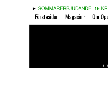
SOMMARERBJUDANDE: 19 KR 
Förstasidan
Magasin
Om Opu
S