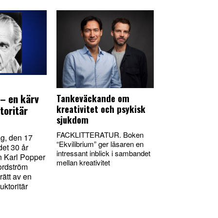
 – en kärv
Tankeväckande om
kreativitet och psykisk
toritär
sjukdom
FACKLITTERATUR. Boken
ag, den 17
“Ekvilibrium” ger läsaren en
det 30 år
intressant inblick i sambandet
n Karl Popper
mellan kreativitet
ordström
rätt av en
uktoritär