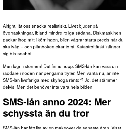
Alright, låt oss snacka realistiskt. Livet bjuder på
överraskningar, ibland mindre roliga sådana. Diskmaskinen
packar ihop mitt i körningen, bilen vägrar starta precis när du
ska iväg – och plånboken ekar tomt. Katastroftänkt infinner
sig blixtsnabbt.
Men lugn i stormen! Det finns hopp. SMS-lån kan vara din
räddare i nöden när pengarna tryter. Men vänta nu, är inte
SMS-lån livsfarliga med skyhöga räntor? Jo, det stämmer
delvis. Men det behöver inte vara hela bilden.
SMS-lån anno 2024: Mer
schyssta än du tror
SMS-lån har fått lite av en makeover de senaste åren. Visst,