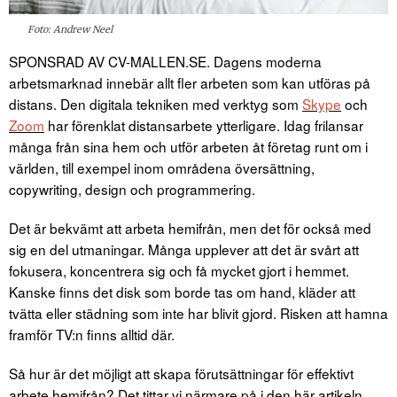
Foto: Andrew Neel
SPONSRAD AV CV-MALLEN.SE. Dagens moderna
arbetsmarknad innebär allt fler arbeten som kan utföras på
distans. Den digitala tekniken med verktyg som
Skype
och
Zoom
har förenklat distansarbete ytterligare. Idag frilansar
många från sina hem och utför arbeten åt företag runt om i
världen, till exempel inom områdena översättning,
copywriting, design och programmering.
Det är bekvämt att arbeta hemifrån, men det för också med
sig en del utmaningar. Många upplever att det är svårt att
fokusera, koncentrera sig och få mycket gjort i hemmet.
Kanske finns det disk som borde tas om hand, kläder att
tvätta eller städning som inte har blivit gjord. Risken att hamna
framför TV:n finns alltid där.
Så hur är det möjligt att skapa förutsättningar för effektivt
arbete hemifrån? Det tittar vi närmare på i den här artikeln.