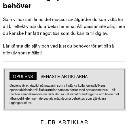
behöver
Som vi har sett finns det massor av åtgärder du kan vidta för
att bli effektiv när du arbetar hemma. Allt passar inte alla, men
du kanske har fått något tips som du kan ta till dig av.
Lär känna dig själv och vad just du behöver för att bli så
effektiv som möjligt!
OPULENS
SENASTE ARTIKLARNA
Opulens är ett dagligt nätmagasin som vill stärka kulturjournalistikens
opinionsbildande roll. Kulturartiklar samsas därför med opinionsmaterial – allt
med en samhällsmedveten blick där så väl klimatförändringarna och hoten mot
yttrandefriheten som de sociala orättvisorna betraktas som självklara
utgångspunkter.
FLER ARTIKLAR