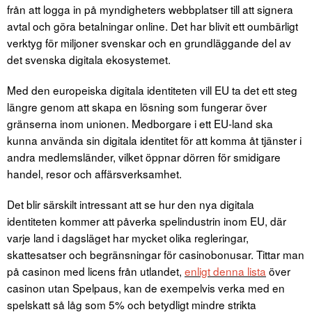
från att logga in på myndigheters webbplatser till att signera
avtal och göra betalningar online. Det har blivit ett oumbärligt
verktyg för miljoner svenskar och en grundläggande del av
det svenska digitala ekosystemet.
Med den europeiska digitala identiteten vill EU ta det ett steg
längre genom att skapa en lösning som fungerar över
gränserna inom unionen. Medborgare i ett EU-land ska
kunna använda sin digitala identitet för att komma åt tjänster i
andra medlemsländer, vilket öppnar dörren för smidigare
handel, resor och affärsverksamhet.
Det blir särskilt intressant att se hur den nya digitala
identiteten kommer att påverka spelindustrin inom EU, där
varje land i dagsläget har mycket olika regleringar,
skattesatser och begränsningar för casinobonusar. Tittar man
på casinon med licens från utlandet,
enligt denna lista
över
casinon utan Spelpaus, kan de exempelvis verka med en
spelskatt så låg som 5% och betydligt mindre strikta