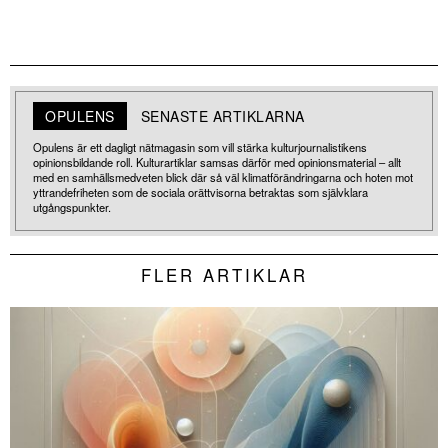
OPULENS
SENASTE ARTIKLARNA
Opulens är ett dagligt nätmagasin som vill stärka kulturjournalistikens
opinionsbildande roll. Kulturartiklar samsas därför med opinionsmaterial – allt
med en samhällsmedveten blick där så väl klimatförändringarna och hoten mot
yttrandefriheten som de sociala orättvisorna betraktas som självklara
utgångspunkter.
FLER ARTIKLAR