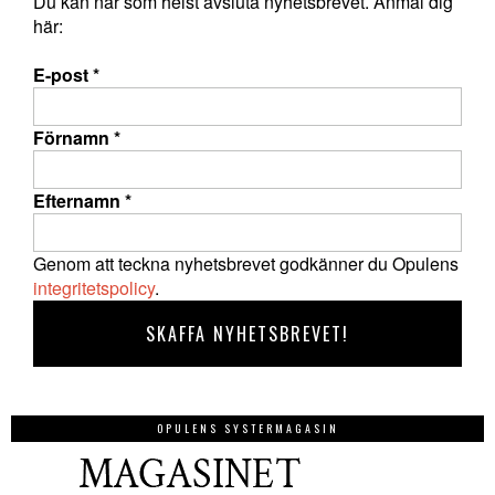
Du kan när som helst avsluta nyhetsbrevet. Anmäl dig
här:
E-post
*
Förnamn
*
Efternamn
*
Genom att teckna nyhetsbrevet godkänner du Opulens
integritetspolicy
.
OPULENS SYSTERMAGASIN