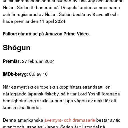
kriminaldramaserie som är skapad av Lisa Joy och Jonathan
Nolan. Serien är baserad på TV-spelet under samma namn
och är regisserad av Nolan. Serien består av 8 avsnitt och
hade premiär den 11 april 2024.
Fallout går att se på Amazon Prime Video.
Shôgun
27 februari 2024
Premiär:
8,6 av 10
IMDb-betyg:
När ett mystiskt europeiskt skepp hittats strandsatt i en
närliggande japansk fiskeby, så hittar Lord Yoshii Toranaga
hemligheter som skulle kunna tippa vågen av makt för att
krossa sina fiender.
Denna amerikanska
äventyrs- och dramaserie
består av tio
avsnitt och utspelas i Japan. Serien är till stor del på