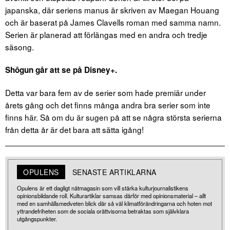
japanska, där seriens manus är skriven av Maegan Houang
och är baserat på James Clavells roman med samma namn.
Serien är planerad att förlängas med en andra och tredje
säsong.
Shôgun går att se på Disney+.
Detta var bara fem av de serier som hade premiär under
årets gång och det finns många andra bra serier som inte
finns här. Så om du är sugen på att se några största serierna
från detta år är det bara att sätta igång!
OPULENS
SENASTE ARTIKLARNA
Opulens är ett dagligt nätmagasin som vill stärka kulturjournalistikens
opinionsbildande roll. Kulturartiklar samsas därför med opinionsmaterial – allt
med en samhällsmedveten blick där så väl klimatförändringarna och hoten mot
yttrandefriheten som de sociala orättvisorna betraktas som självklara
utgångspunkter.