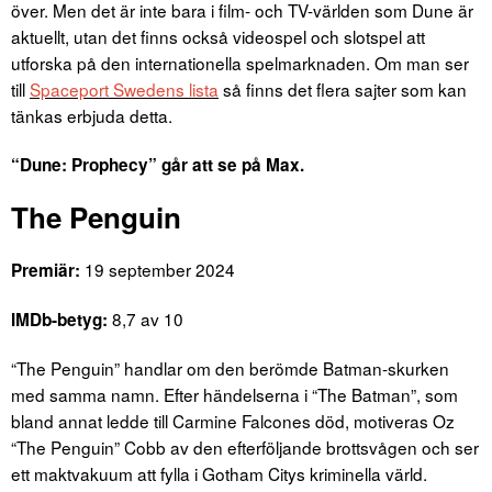
över. Men det är inte bara i film- och TV-världen som Dune är
aktuellt, utan det finns också videospel och slotspel att
utforska på den internationella spelmarknaden. Om man ser
till
Spaceport Swedens lista
så finns det flera sajter som kan
tänkas erbjuda detta.
“Dune: Prophecy” går att se på Max.
The Penguin
19 september 2024
Premiär:
8,7 av 10
IMDb-betyg:
“The Penguin” handlar om den berömde Batman-skurken
med samma namn. Efter händelserna i “The Batman”, som
bland annat ledde till Carmine Falcones död, motiveras Oz
“The Penguin” Cobb av den efterföljande brottsvågen och ser
ett maktvakuum att fylla i Gotham Citys kriminella värld.