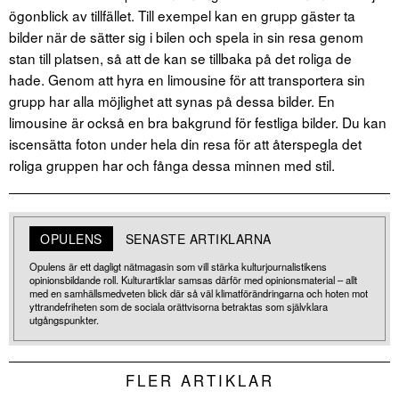
ögonblick av tillfället. Till exempel kan en grupp gäster ta
bilder när de sätter sig i bilen och spela in sin resa genom
stan till platsen, så att de kan se tillbaka på det roliga de
hade. Genom att hyra en limousine för att transportera sin
grupp har alla möjlighet att synas på dessa bilder. En
limousine är också en bra bakgrund för festliga bilder. Du kan
iscensätta foton under hela din resa för att återspegla det
roliga gruppen har och fånga dessa minnen med stil.
OPULENS
SENASTE ARTIKLARNA
Opulens är ett dagligt nätmagasin som vill stärka kulturjournalistikens
opinionsbildande roll. Kulturartiklar samsas därför med opinionsmaterial – allt
med en samhällsmedveten blick där så väl klimatförändringarna och hoten mot
yttrandefriheten som de sociala orättvisorna betraktas som självklara
utgångspunkter.
FLER ARTIKLAR