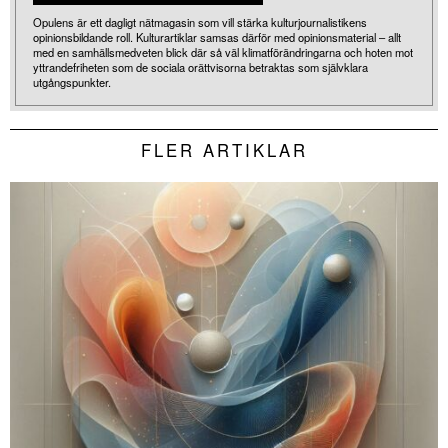
Opulens är ett dagligt nätmagasin som vill stärka kulturjournalistikens
opinionsbildande roll. Kulturartiklar samsas därför med opinionsmaterial – allt
med en samhällsmedveten blick där så väl klimatförändringarna och hoten mot
yttrandefriheten som de sociala orättvisorna betraktas som självklara
utgångspunkter.
FLER ARTIKLAR