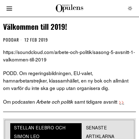
Välkommen till 2019!
PODDAR
12 FEB 2019
https://soundcloud.com/arbete-och-politik/sasong-5-avsnitt-1-
valkommen-till-2019
PODD. Om regeringsbildningen, EU-valet,
hamnarbetarstrejker, klassamhället, en ny bok och allmänt
om varför du inte ska ge upp utan organisera dig.
Om podcasten
samt tidigare avsnitt
>>
Arbete och politik
STELLAN ELEBRO OCH
SENASTE
SIMON LEO
ARTIKLARNA