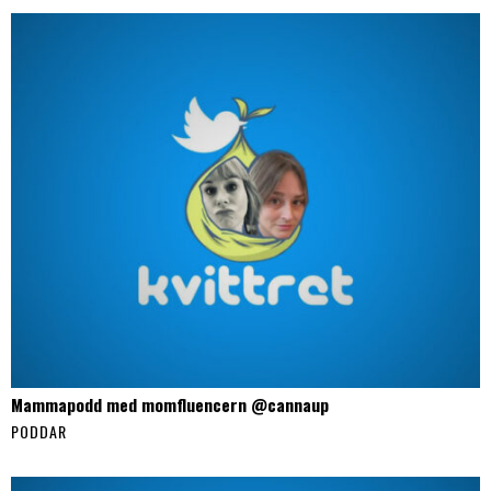
Mammapodd med momfluencern @cannaup
PODDAR