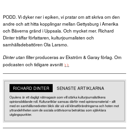
PODD. Vi dyker ner i epiken, vi pratar om att skriva om den
andre och att hitta kopplingar mellan Gettysburg i Amerika
och Bäverns gränd i Uppsala. Och mycket mer. Richard
Dinter träffar författaren, kulturjournalisten och
samhällsdebattören Ola Larsmo.
produceras av Ekström & Garay förlag. Om
Dinter utan filter
podcasten och tidigare avsnitt
>>
RICHARD DINTER
SENASTE ARTIKLARNA
Opulens är ett dagligt nätmagasin som vill stärka kulturjournalistikens
opinionsbildande roll. Kulturartiklar samsas därför med opinionsmaterial – allt
med en samhällsmedveten blick där så väl klimatförändringarna och hoten mot
yttrandefriheten som de sociala orättvisorna betraktas som självklara
utgångspunkter.