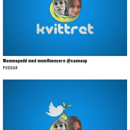
Mammapodd med momfluencern @cannaup
PODDAR