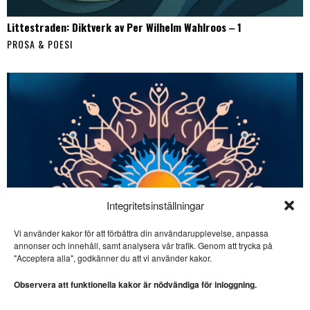
Littestraden: Diktverk av Per Wilhelm Wahlroos ‒ 1
PROSA & POESI
Integritetsinställningar
Vi använder kakor för att förbättra din användarupplevelse, anpassa
annonser och innehåll, samt analysera vår trafik. Genom att trycka på
SE ÄVEN
"Acceptera alla", godkänner du att vi använder kakor.
Malte Persson skriver
virtuos nonsenspoesi
Observera att funktionella kakor är nödvändiga för inloggning.
LYRIK. ”Malte Persson är en
virtuos nonsenspoet.” Det