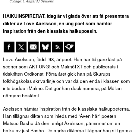
Collage: C Altgård / Opulens.
HAIKUINSPIRERAT. Idag är vi glada över att få presentera
dikter av Love Axelsson, en ung poet som hämtar
inspiration från den klassiska haikupoesin.
Love Axelsson, född -98, är poet. Han har tidigare läst på
scener som AKT UNG! och MalmöTXT och publicerats i
tidskriften Ordkonst. Förra året gick han på Skurups
folkhögskolas skrivarlinje och var då den enda i klassen som
inte bodde i Malmö. Det gör han dock numera, på Möllan
närmare bestämt.
Axelsson hämtar inspiration från de klassiska haikupoeterna.
Han tillägnar dikten som inleds med “Även här” poeten
Matsuo Basho då den, enligt Axelsson, påminner om en
haiku av just Basho. De andra dikterna tillägnar han sitt gamla