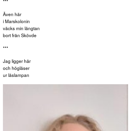
***
Även här
i Marskolonin
väcks min längtan
bort från Skövde
***
Jag ligger här
och högläser
ur läslampan