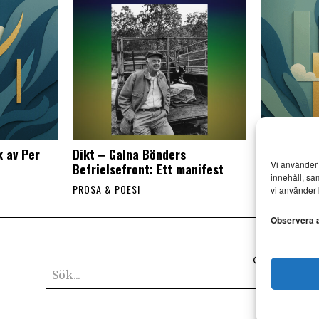
k av Per
Dikt ‒ Galna Bönders
Littestrad
Vi använder 
Befrielsefront: Ett manifest
Wilhelm Wa
innehåll, sa
PROSA & POESI
PROSA & POE
vi använder 
Observera at