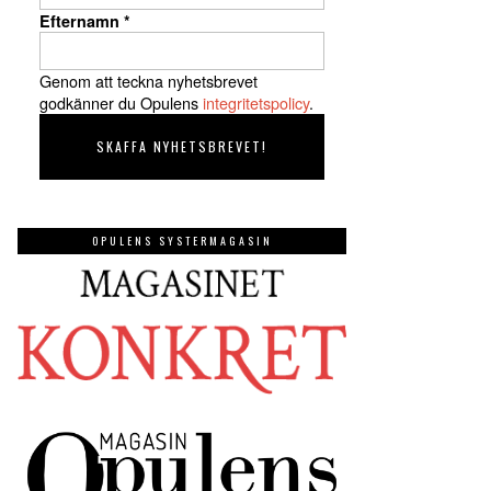
Efternamn
*
Genom att teckna nyhetsbrevet
godkänner du Opulens
integritetspolicy
.
OPULENS SYSTERMAGASIN