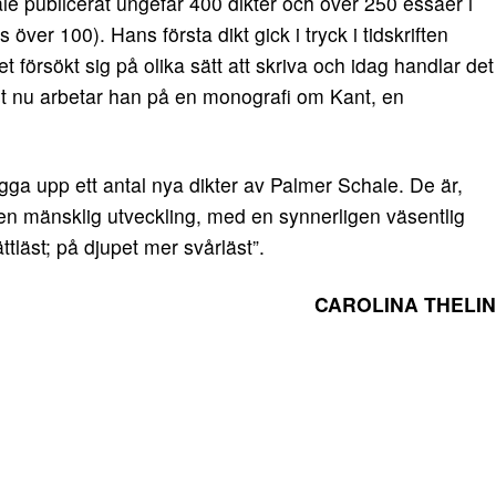
le publicerat ungefär 400 dikter och över 250 essäer i
över 100). Hans första dikt gick i tryck i tidskriften
 försökt sig på olika sätt att skriva och idag handlar det
t nu arbetar han på en monografi om Kant, en
ga upp ett antal nya dikter av Palmer Schale. De är,
 en mänsklig utveckling, med en synnerligen väsentlig
ättläst; på djupet mer svårläst”.
CAROLINA THELIN