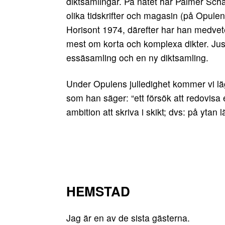
diktsamlingar. På nätet har Palmer Scha
olika tidskrifter och magasin (på Opulens 
Horisont 1974, därefter har han medvetet
mest om korta och komplexa dikter. Jus
essäsamling och en ny diktsamling.
Under Opulens julledighet kommer vi läg
som han säger: “ett försök att redovisa
ambition att skriva i skikt; dvs: på ytan l
HEMSTAD
Jag är en av de sista gästerna.