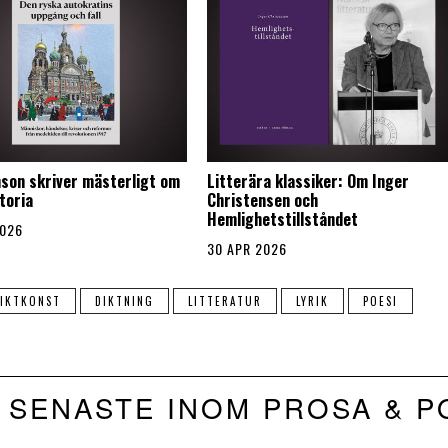
son skriver mästerligt om
Litterära klassiker: Om Inger
toria
Christensen och
Hemlighetstillståndet
2026
30 APR 2026
IKTKONST
DIKTNING
LITTERATUR
LYRIK
POESI
 SENASTE INOM PROSA & P