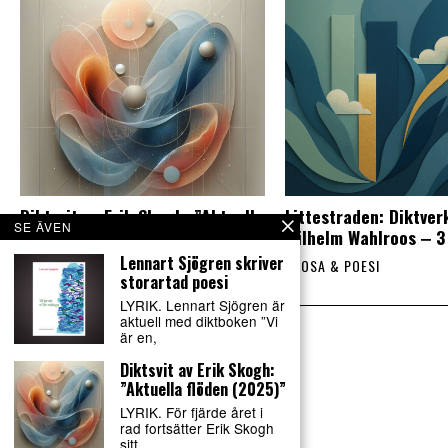
Diktsvit av Erik Skogh: ”Aktuella
Littestraden: Diktver
SE ÄVEN
flöden (2025)”
Wilhelm Wahlroos ‒ 3
Lennart Sjögren skriver
PROSA & POESI
PROSA & POESI
storartad poesi
LYRIK. Lennart Sjögren är
aktuell med diktboken ”Vi
är en,
Diktsvit av Erik Skogh:
”Aktuella flöden (2025)”
LYRIK. För fjärde året i
rad fortsätter Erik Skogh
sitt