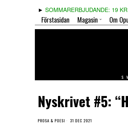
SOMMARERBJUDANDE: 19 KR 
Förstasidan
Magasin
Om Opu
S
Nyskrivet #5: “
PROSA & POESI
31 DEC 2021