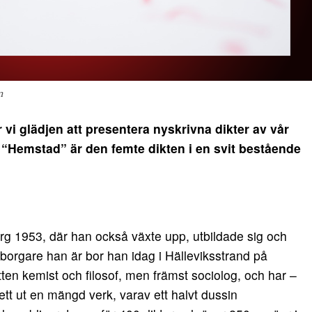
m
vi glädjen att presentera nyskrivna dikter av vår
“Hemstad” är den femte dikten i en svit bestående
g 1953, där han också växte upp, utbildade sig och
eborgare han är bor han idag i Hälleviksstrand på
ten kemist och filosof, men främst sociolog, och har –
tt ut en mängd verk, varav ett halvt dussin