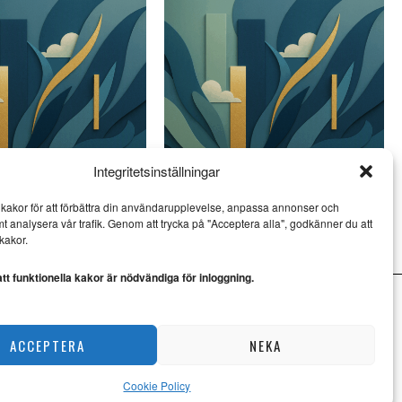
Integritetsinställningar
en: Diktverk av Per
Littestraden: Diktverk av Per
kakor för att förbättra din användarupplevelse, anpassa annonser och
hlroos ‒ 2
Wilhelm Wahlroos ‒ 1
mt analysera vår trafik. Genom att trycka på "Acceptera alla", godkänner du att
SI
PROSA & POESI
kakor.
t funktionella kakor är nödvändiga för inloggning.
ACCEPTERA
NEKA
Cookie Policy