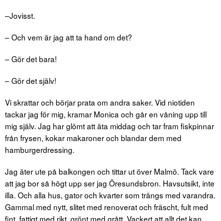
–Jovisst.
– Och vem är jag att ta hand om det?
– Gör det bara!
– Gör det själv!
Vi skrattar och börjar prata om andra saker. Vid niotiden
tackar jag för mig, kramar Monica och går en våning upp till
mig själv. Jag har glömt att äta middag och tar fram fiskpinnar
från frysen, kokar makaroner och blandar dem med
hamburgerdressing.
Jag äter ute på balkongen och tittar ut över Malmö. Tack vare
att jag bor så högt upp ser jag Öresundsbron. Havsutsikt, inte
illa. Och alla hus, gator och kvarter som trängs med varandra.
Gammal med nytt, slitet med renoverat och fräscht, fult med
fint, fattigt med rikt, grönt med grått. Vackert att allt det kan