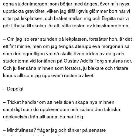
egna studentmorgon, som börjar med ångest över min nyss
upptäckta graviditet, vilken jag tillfälligtvis glömmer bort när vi
sitter på lekplatsen, och bråket mellan mig och Birgitta när vi
går tillbaka till skolan för att träffa resten av klasskamraterna.
– Om jag isolerar stunden på lekplatsen, fortsätter hon, är det
ett fint minne, men om jag tvingas återuppleva morgonen så
som den egentligen var så skulle även bilden av de glada
studenterna vid fontänen på Gustav Adolfs Torg smutsas ner.
Och ju fler såna minnen som förstörs, ju blekare och tristare
känns allt som jag upplever i resten av livet.
– Deppigt.
– Tricket handlar om att hela tiden skapa nya minnen
samtidigt som du upplever dom och isolera den faktiska
upplevelsen från allt annat du har i dig.
– Mindfullness? frågar jag och tänker på senaste