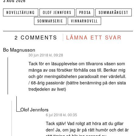
3 AUG 2026
NOVELLTÄVLING
OLOF JENNFORS
PROSA
SOMMARÅNGEST
SOMMARSERIE
VINNARNOVELL
2 COMMENTS
LÄMNA ETT SVAR
Bo Magnusson
skriver:
30 jun 2018 kl. 09:28
Tack för en läsupplevelse om tillvarons väsen som
många av oss försöker förhålla oss till. Berikar mig
och gör meningslösheten paradoxalt mer värdefull.
/ 68-årig passionär (bättre benämning på den sista
tredjedelen av livet)
Olof Jennfors
skriver:
6 jul 2018 kl. 00:35
Tack själv! Vad roligt att höra att du gillar
den! Ja, om jag är på rätt humör och det är
rätt timing så blir jag peppad av