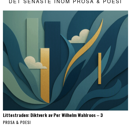
DET SENASTE INOM PROSA & POESI
Littestraden: Diktverk av Per Wilhelm Wahlroos ‒ 3
PROSA & POESI