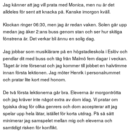
Jag känner att jag vill prata med Monica, men nu är det
alldeles för sent att knacka på. Kanske imorgon kväll.
Klockan ringer 06:30, men jag är redan vaken. Solen går upp
medan jag åker 2:ans buss genom stan och ser hur skitiga
fönstrena är. Det verkar bli ännu en solig dag.
Jag jobbar som musiklärare på en högstadieskola i Eslöv och
pendlar dit med buss och tåg från Malmö fem dagar i veckan.
Tåget är inte försenat och jag kommer till jobbet en halvtimme
innan första lektionen. Jag möter Henrik i personalrummet
och pratar lite kort med honom.
De två första lektionerna går bra. Eleverna är morgontrötta
och jag kräver inte något extra av dom idag. Vi pratar om
typiska drag för olika genrers och dom accepterar att jag
spelar upp hela låtar, istället för korta utdrag. På så sätt
minimerar jag samspelet mellan mig och eleverna och
samtidigt risken för konflikt.