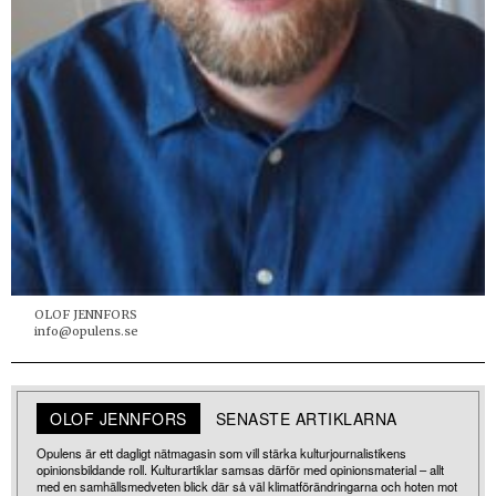
OLOF JENNFORS
info@opulens.se
OLOF JENNFORS
SENASTE ARTIKLARNA
Opulens är ett dagligt nätmagasin som vill stärka kulturjournalistikens
opinionsbildande roll. Kulturartiklar samsas därför med opinionsmaterial – allt
med en samhällsmedveten blick där så väl klimatförändringarna och hoten mot