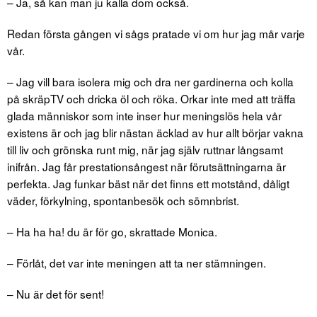
– Ja, så kan man ju kalla dom också.
Redan första gången vi sågs pratade vi om hur jag mår varje
vår.
– Jag vill bara isolera mig och dra ner gardinerna och kolla
på skräpTV och dricka öl och röka. Orkar inte med att träffa
glada människor som inte inser hur meningslös hela vår
existens är och jag blir nästan äcklad av hur allt börjar vakna
till liv och grönska runt mig, när jag själv ruttnar långsamt
inifrån. Jag får prestationsångest när förutsättningarna är
perfekta. Jag funkar bäst när det finns ett motstånd, dåligt
väder, förkylning, spontanbesök och sömnbrist.
– Ha ha ha! du är för go, skrattade Monica.
– Förlåt, det var inte meningen att ta ner stämningen.
– Nu är det för sent!