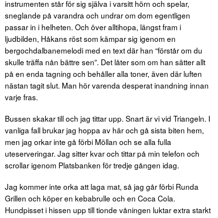
instrumenten står för sig själva i varsitt hörn och spelar,
sneglande på varandra och undrar om dom egentligen
passar in i helheten. Och över alltihopa, längst fram i
ljudbilden, Håkans röst som kämpar sig igenom en
bergochdalbanemelodi med en text där han “förstår om du
skulle träffa nån bättre sen”. Det låter som om han sätter allt
på en enda tagning och behåller alla toner, även där luften
nästan tagit slut. Man hör varenda desperat inandning innan
varje fras.
Bussen skakar till och jag tittar upp. Snart är vi vid Triangeln. I
vanliga fall brukar jag hoppa av här och gå sista biten hem,
men jag orkar inte gå förbi Möllan och se alla fulla
uteserveringar. Jag sitter kvar och tittar på min telefon och
scrollar igenom Platsbanken för tredje gången idag.
Jag kommer inte orka att laga mat, så jag går förbi Runda
Grillen och köper en kebabrulle och en Coca Cola.
Hundpisset i hissen upp till tionde våningen luktar extra starkt