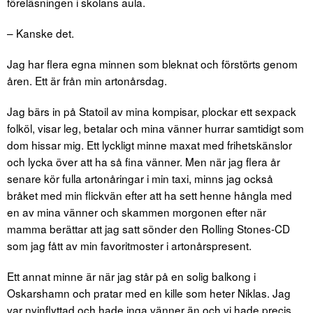
föreläsningen i skolans aula.
– Kanske det.
Jag har flera egna minnen som bleknat och förstörts genom
åren. Ett är från min artonårsdag.
Jag bärs in på Statoil av mina kompisar, plockar ett sexpack
folköl, visar leg, betalar och mina vänner hurrar samtidigt som
dom hissar mig. Ett lyckligt minne maxat med frihetskänslor
och lycka över att ha så fina vänner. Men när jag flera år
senare kör fulla artonåringar i min taxi, minns jag också
bråket med min flickvän efter att ha sett henne hångla med
en av mina vänner och skammen morgonen efter när
mamma berättar att jag satt sönder den Rolling Stones-CD
som jag fått av min favoritmoster i artonårspresent.
Ett annat minne är när jag står på en solig balkong i
Oskarshamn och pratar med en kille som heter Niklas. Jag
var nyinflyttad och hade inga vänner än och vi hade precis