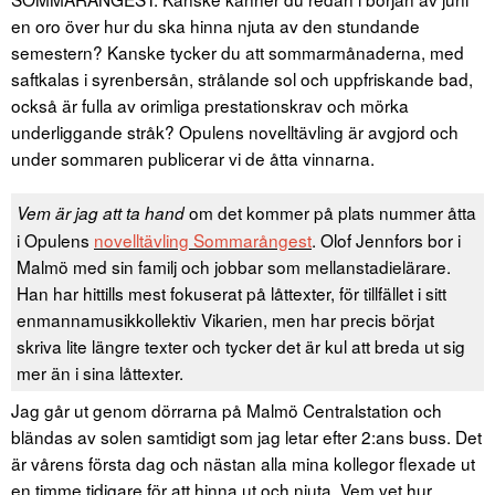
en oro över hur du ska hinna njuta av den stundande
semestern? Kanske tycker du att sommarmånaderna, med
saftkalas i syrenbersån, strålande sol och uppfriskande bad,
också är fulla av orimliga prestationskrav och mörka
underliggande stråk? Opulens novelltävling är avgjord och
under sommaren publicerar vi de åtta vinnarna.
om det kommer på plats nummer åtta
Vem är jag att ta hand
i Opulens
novelltävling Sommarångest
. Olof Jennfors bor i
Malmö med sin familj och jobbar som mellanstadielärare.
Han har hittills mest fokuserat på låttexter, för tillfället i sitt
enmannamusikkollektiv Vikarien, men har precis börjat
skriva lite längre texter och tycker det är kul att breda ut sig
mer än i sina låttexter.
Jag går ut genom dörrarna på Malmö Centralstation och
bländas av solen samtidigt som jag letar efter 2:ans buss. Det
är vårens första dag och nästan alla mina kollegor flexade ut
en timme tidigare för att hinna ut och njuta. Vem vet hur