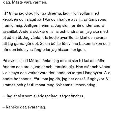
idag. Måste vara värmen.
Kl 18 har jag dragit för gardinerna, lagt mig i soffan med
kebaben och slagit på TV:n och har tre avsnitt av Simpsons
framför mig. Äntligen hemma. Jag slumrar lite under andra
avsnittet. Anders skickar ett sms och undrar om jag ska med
ut på en öl. Jag väntar tills tredje avsnittet är klart och svarar
att jag gärna gör det. Solen börjar försvinna bakom taken och
när den inte syns längre tar jag hissen ner igen.
På cykeln in till Möllan tänker jag att det ska bli kul att träffa
Anders och prata, teater och framtida gig. Han står och väntar
vid statyn och verkar vara den enda på torget i långbyxor. Alla
andra har shorts. Förutom jag då, jag har också långbyxor. Vi
kramas och går till restaurang Nyhamns uteservering.
– Jag är slut som skådespelare, säger Anders.
– Kanske det, svarar jag.