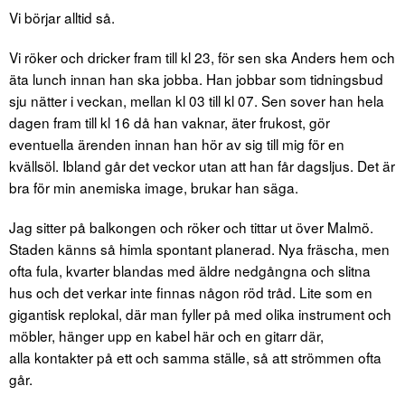
Vi börjar alltid så.
Vi röker och dricker fram till kl 23, för sen ska Anders hem och
äta lunch innan han ska jobba. Han jobbar som tidningsbud
sju nätter i veckan, mellan kl 03 till kl 07. Sen sover han hela
dagen fram till kl 16 då han vaknar, äter frukost, gör
eventuella ärenden innan han hör av sig till mig för en
kvällsöl. Ibland går det veckor utan att han får dagsljus. Det är
bra för min anemiska image, brukar han säga.
Jag sitter på balkongen och röker och tittar ut över Malmö.
Staden känns så himla spontant planerad. Nya fräscha, men
ofta fula, kvarter blandas med äldre nedgångna och slitna
hus och det verkar inte finnas någon röd tråd. Lite som en
gigantisk replokal, där man fyller på med olika instrument och
möbler, hänger upp en kabel här och en gitarr där,
alla kontakter på ett och samma ställe, så att strömmen ofta
går.