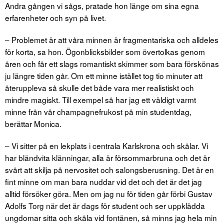
Andra gången vi sågs, pratade hon länge om sina egna
erfarenheter och syn på livet.
– Problemet är att våra minnen är fragmentariska och alldeles
för korta, sa hon. Ögonblicksbilder som övertolkas genom
åren och får ett slags romantiskt skimmer som bara förskönas
ju längre tiden går. Om ett minne istället tog tio minuter att
återuppleva så skulle det både vara mer realistiskt och
mindre magiskt. Till exempel så har jag ett väldigt varmt
minne från vår champagnefrukost på min studentdag,
berättar Monica.
– Vi sitter på en lekplats i centrala Karlskrona och skålar. Vi
har bländvita klänningar, alla är försommarbruna och det är
svårt att skilja på nervositet och salongsberusning. Det är en
fint minne om man bara nuddar vid det och det är det jag
alltid försöker göra. Men om jag nu för tiden går förbi Gustav
Adolfs Torg när det är dags för student och ser uppklädda
ungdomar sitta och skåla vid fontänen, så minns jag hela min