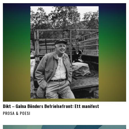
Dikt ‒ Galna Bönders Befrielsefront: Ett manifest
PROSA & POESI