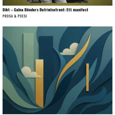
Dikt ‒ Galna Bönders Befrielsefront: Ett manifest
PROSA & POESI