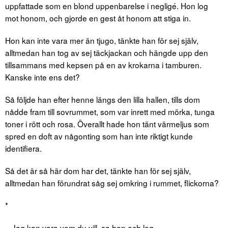
uppfattade som en blond uppenbarelse i negligé. Hon log
mot honom, och gjorde en gest åt honom att stiga in.
Hon kan inte vara mer än tjugo, tänkte han för sej själv,
alltmedan han tog av sej täckjackan och hängde upp den
tillsammans med kepsen på en av krokarna i tamburen.
Kanske inte ens det?
Så följde han efter henne längs den lilla hallen, tills dom
nådde fram till sovrummet, som var inrett med mörka, tunga
toner i rött och rosa. Överallt hade hon tänt värmeljus som
spred en doft av någonting som han inte riktigt kunde
identifiera.
Så det är så här dom har det, tänkte han för sej själv,
alltmedan han förundrat såg sej omkring i rummet, flickorna?
*
– Jag kan vara vem du vill, sa hon och log.