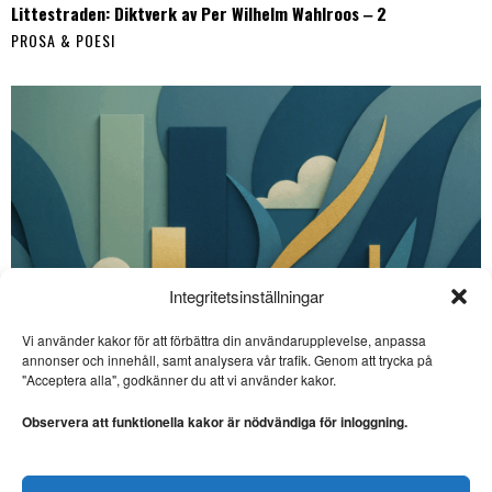
Littestraden: Diktverk av Per Wilhelm Wahlroos ‒ 2
PROSA & POESI
Integritetsinställningar
Vi använder kakor för att förbättra din användarupplevelse, anpassa
SE ÄVEN
annonser och innehåll, samt analysera vår trafik. Genom att trycka på
"Acceptera alla", godkänner du att vi använder kakor.
Lennart Sjögren skriver
storartad poesi
Observera att funktionella kakor är nödvändiga för inloggning.
LYRIK. Lennart Sjögren är
aktuell med diktboken ”Vi är
en,
Littestraden: Diktverk av Per Wilhelm Wahlroos ‒ 1