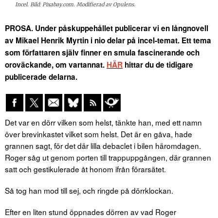
Incel. Bild: Pixabay.com. Modifierad av Opulens.
PROSA. Under påskuppehållet publicerar vi en långnovell
av Mikael Henrik Myrtin i nio delar på incel-temat. Ett tema
som författaren själv finner en smula fascinerande och
oroväckande, om vartannat.
HÄR
hittar du de tidigare
publicerade delarna.
Det var en dörr vilken som helst, tänkte han, med ett namn
över brevinkastet vilket som helst. Det är en gåva, hade
grannen sagt, för det där lilla debaclet i bilen häromdagen.
Roger såg ut genom porten till trappuppgången, där grannen
satt och gestikulerade åt honom ifrån förarsätet.
Så tog han mod till sej, och ringde på dörrklockan.
Efter en liten stund öppnades dörren av vad Roger