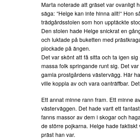
Marta noterade att gräset var ovanligt
säga: ”Helge kan inte hinna allt!” Hon s
trädgårdsstolen som hon upptäckte sto
Den stolen hade Helge snickrat en gång i
och luktade på buketten med prästkraga
plockade på ängen.
Det var skönt att få sitta och ta igen sig
massa folk springande runt sig. Det var
gamla prostgårdens västervägg. Här had
ville koppla av och vara oanträffbar. De
Ett annat minne rann fram. Ett minne av 
västerväggen. Det hade varit ett fantas
fanns massor av dem i skogar och hagar
de större pojkarna. Helge hade faktiskt
präst han var.