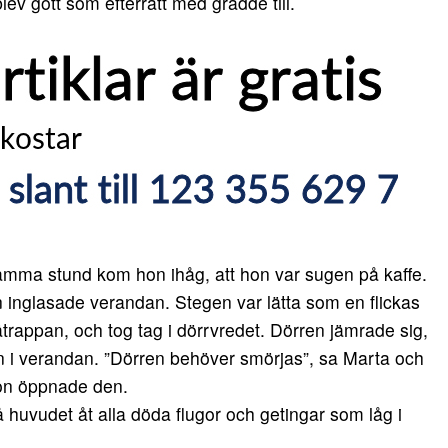
lev gott som efterrätt med grädde till.
i samma stund kom hon ihåg, att hon var sugen på kaffe.
 inglasade verandan. Stegen var lätta som en flickas
ätrappan, och tog tag i dörrvredet. Dörren jämrade sig,
n i verandan. ”Dörren behöver smörjas”, sa Marta och
hon öppnade den.
huvudet åt alla döda flugor och getingar som låg i