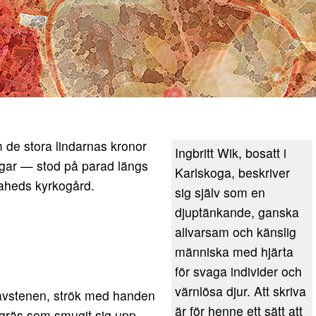
 de stora lindarnas kronor
Ingbritt Wik, bosatt i
agar — stod på parad längs
Karlskoga, beskriver
aheds kyrkogård.
sig själv som en
djuptänkande, ganska
allvarsam och känslig
människa med hjärta
för svaga individer och
värnlösa djur. Att skriva
ravstenen, strök med handen
är för henne ett sätt att
ogräs som smugit sig upp