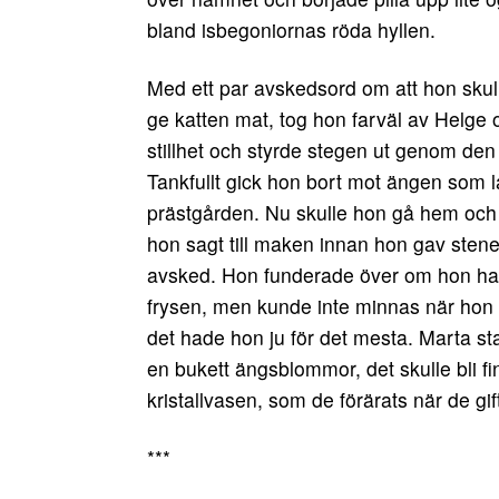
bland isbegoniornas röda hyllen.
Med ett par avskedsord om att hon skul
ge katten mat, tog hon farväl av Helg
stillhet och styrde stegen ut genom de
Tankfullt gick hon bort mot ängen som 
prästgården. Nu skulle hon gå hem och k
hon sagt till maken innan hon gav stene
avsked. Hon funderade över om hon had
frysen, men kunde inte minnas när hon
det hade hon ju för det mesta. Marta s
en bukett ängsblommor, det skulle bli fin
kristallvasen, som de förärats när de gif
***