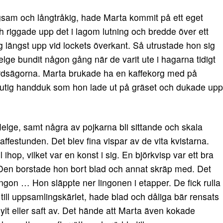
ungsam och långtråkig, hade Marta kommit på ett eget
h riggade upp det i lagom lutning och bredde över ett
g längst upp vid lockets överkant. Så utrustade hon sig
lge bundit någon gång när de varit ute i hagarna tidigt
årdsägorna. Marta brukade ha en kaffekorg med på
 rutig handduk som hon lade ut på gräset och dukade upp
elge, samt några av pojkarna bli sittande och skala
affestunden. Det blev fina vispar av de vita kvistarna.
ihop, vilket var en konst i sig. En björkvisp var ett bra
. Den borstade hon bort blad och annat skräp med. Det
ngon … Hon släppte ner lingonen i etapper. De fick rulla
ill uppsamlingskärlet, hade blad och dåliga bär rensats
sylt eller saft av. Det hände att Marta även kokade