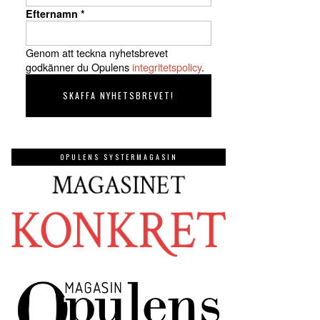
Efternamn
*
Genom att teckna nyhetsbrevet
godkänner du Opulens
integritetspolicy
.
OPULENS SYSTERMAGASIN