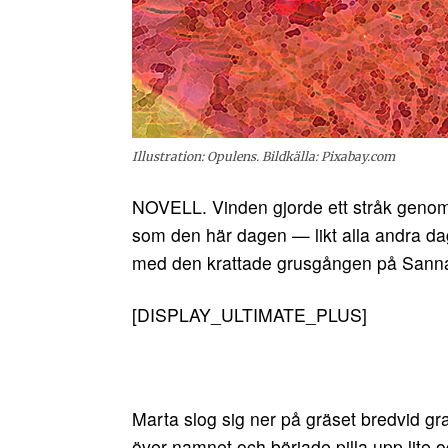
Illustration: Opulens. Bildkälla: Pixabay.com
NOVELL. Vinden gjorde ett stråk genom
som den här dagen — likt alla andra d
med den krattade grusgången på Sann
[DISPLAY_ULTIMATE_PLUS]
Marta slog sig ner på gräset bredvid g
över namnet och började pilla upp lite 