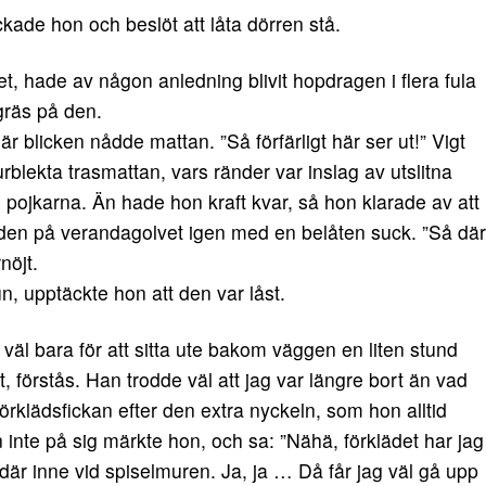
ckade hon och beslöt att låta dörren stå.
, hade av någon anledning blivit hopdragen i flera fula
 gräs på den.
r blicken nådde mattan. ”Så förfärligt här ser ut!” Vigt
rblekta trasmattan, vars ränder var inslag av utslitna
 pojkarna. Än hade hon kraft kvar, så hon klarade av att
 den på verandagolvet igen med en belåten suck. ”Så där
nöjt.
un, upptäckte hon att den var låst.
 väl bara för att sitta ute bakom väggen en liten stund
, förstås. Han trodde väl att jag var längre bort än vad
förklädsfickan efter den extra nyckeln, som hon alltid
inte på sig märkte hon, och sa: ”Nähä, förklädet har jag
där inne vid spiselmuren. Ja, ja … Då får jag väl gå upp