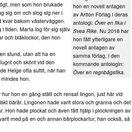
 högt, men som hon brukade
hon en novell antagen
åg sig om och slog sig ner i
av Ariton Förlag i deras
d kvar bakom västerväggen.
antologi:
Över en fika i
 tiden. Marta log för sig själv
Svea Rike
. Nu 2018 har
r och blåklockor, den hon
hon fått ytterligare en
novell antagen av
 en stund, utan att ha en
samma förlag, i den
 lugnt och skönt vid den
kommande antologin:
e Helge ofta suttit, när han
Över en regnbågsfika
.
t mindes hon.
hur hon en gång stått och rensat lingon, just här vid
tiskt bärår. Lingonen hade varit stora och granna och det
. Hon hade plockat och även fått hjälp i plockningen av
 varit med på en och annan bärplockartur, han också, så