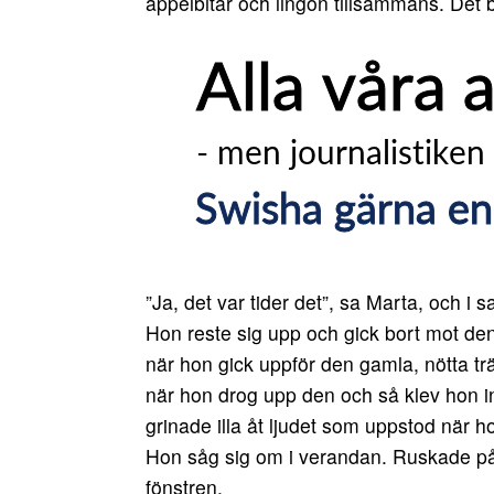
äppelbitar och lingon tillsammans. Det b
”Ja, det var tider det”, sa Marta, och 
Hon reste sig upp och gick bort mot den
när hon gick uppför den gamla, nötta tr
när hon drog upp den och så klev hon i
grinade illa åt ljudet som uppstod när 
Hon såg sig om i verandan. Ruskade på 
fönstren.