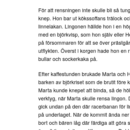
För att rensningen inte skulle bli så t
knep. Hon bar ut kökssoffans trälock oc
linnelakan. Lingonen hällde hon i en hö
med en björkvisp, som hon själv eller He
på försommaren för att se över prästg
utflykten. Överst i korgen hade hon en
bullar och sockerkaka på.
Efter kaffestunden brukade Marta och H
barken av björkriset som de brutit före k
Marta kunde knepet att binda, så de höll 
verktyg, när Marta skulle rensa lingon
gick undan på den där racerbanan för li
på underlaget. När de kommit ända ner t
bort och bären låg där färdiga att göra 