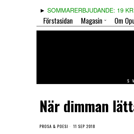
SOMMARERBJUDANDE: 19 KR 
Förstasidan
Magasin
Om Opu
S
När dimman lätt
PROSA & POESI
11 SEP 2018