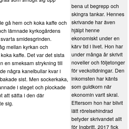
bena ut begrepp och
skingra tankar. Hennes
skrivande har även
le gå hem och koka kaffe och
hjälpt henne
e och lämnade kyrkogårdens
ekonomiskt under en
n svarta smidesgrinden.
kärv tid i livet. Hon har
låg mellan kyrkan och
under många år skrivit
oka kaffe. Det var det sista
noveller och följetonger
n en smeksam strykning till
för veckotidningar. Den
e några kanelbullar kvar i
inkomsten har känts
 bakade sist. Men sockerkaka,
som guldkorn när
tannade i steget och plockade
ekonomin varit skral.
t att sätta i den där
Eftersom hon har blivit
te sig.
lätt rörelsehindrad
betyder skrivandet allt
för Ingbritt. 2017 fick