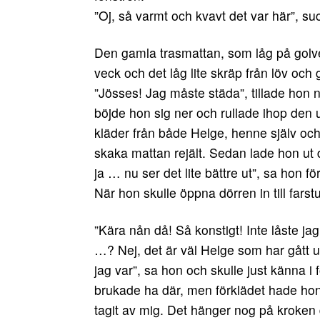
”Oj, så varmt och kvavt det var här”, su
Den gamla trasmattan, som låg på golvet
veck och det låg lite skräp från löv och
”Jösses! Jag måste städa”, tillade hon nä
böjde hon sig ner och rullade ihop den u
kläder från både Helge, henne själv och
skaka mattan rejält. Sedan lade hon ut
ja … nu ser det lite bättre ut”, sa hon för
När hon skulle öppna dörren in till farst
”Kära nån då! Så konstigt! Inte låste jag
…? Nej, det är väl Helge som har gått ut
jag var”, sa hon och skulle just känna i 
brukade ha där, men förklädet hade hon 
tagit av mig. Det hänger nog på kroken 