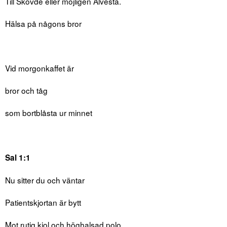
Till Skövde eller möjligen Alvesta.
Hälsa på någons bror
Vid morgonkaffet är
bror och tåg
som bortblåsta ur minnet
Sal 1:1
Nu sitter du och väntar
Patientskjortan är bytt
Mot rutig kjol och höghalsad polo