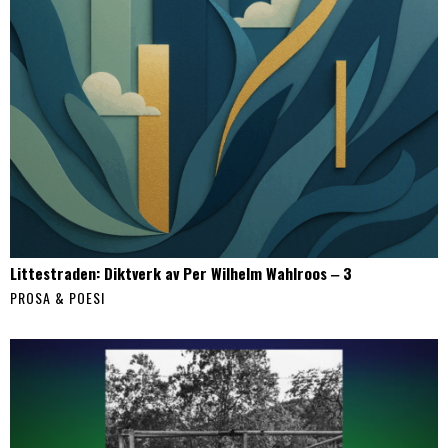
Littestraden: Diktverk av Per Wilhelm Wahlroos ‒ 3
PROSA & POESI