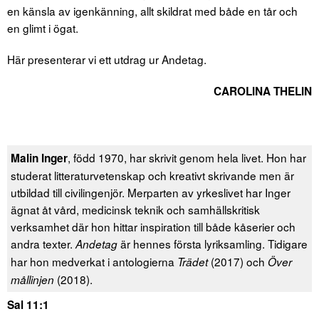
en känsla av igenkänning, allt skildrat med både en tår och
en glimt i ögat.
Här presenterar vi ett utdrag ur Andetag.
CAROLINA THELIN
, född 1970, har skrivit genom hela livet. Hon har
Malin Inger
studerat litteraturvetenskap och kreativt skrivande men är
utbildad till civilingenjör. Merparten av yrkeslivet har Inger
ägnat åt vård, medicinsk teknik och samhällskritisk
verksamhet där hon hittar inspiration till både kåserier och
andra texter.
är hennes första lyriksamling. Tidigare
Andetag
har hon medverkat i antologierna
(2017) och
Trädet
Över
(2018).
mållinjen
Sal 11:1