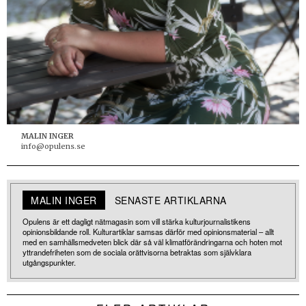
MALIN INGER
info@opulens.se
MALIN INGER
SENASTE ARTIKLARNA
Opulens är ett dagligt nätmagasin som vill stärka kulturjournalistikens
opinionsbildande roll. Kulturartiklar samsas därför med opinionsmaterial – allt
med en samhällsmedveten blick där så väl klimatförändringarna och hoten mot
yttrandefriheten som de sociala orättvisorna betraktas som självklara
utgångspunkter.