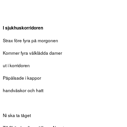
I sjukhuskorridoren
Strax före fyra på morgonen
Kommer fyra välklädda damer
ut i korridoren
Påpälsade i kappor
handväskor och hatt
Ni ska ta tåget