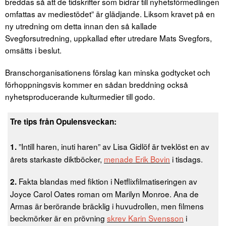
breddas så att de tidskrifter som bidrar till nyhetsförmedlingen
omfattas av mediestödet” är glädjande. Liksom kravet på en
ny utredning om detta innan den så kallade
Svegforsutredning, uppkallad efter utredare Mats Svegfors,
omsätts i beslut.
Branschorganisationens förslag kan minska godtycket och
förhoppningsvis kommer en sådan breddning också
nyhetsproducerande kulturmedier till godo.
Tre tips från Opulensveckan:
”Intill haren, inuti haren” av Lisa Gidlöf är tveklöst en av
1.
årets starkaste diktböcker,
menade Erik Bovin
i tisdags.
Fakta blandas med fiktion i Netflixfilmatiseringen av
2.
Joyce Carol Oates roman om Marilyn Monroe. Ana de
Armas är berörande bräcklig i huvudrollen, men filmens
beckmörker är en prövning
skrev Karin Svensson
i