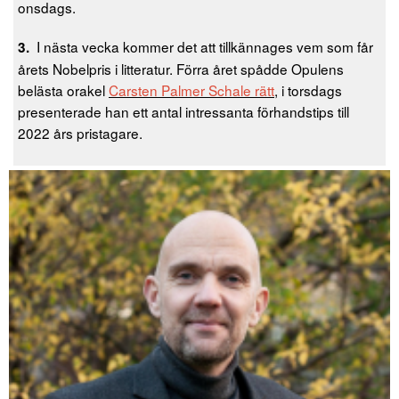
onsdags.
I nästa vecka kommer det att tillkännages vem som får
3.
årets Nobelpris i litteratur. Förra året spådde Opulens
belästa orakel
Carsten Palmer Schale rätt
, i torsdags
presenterade han ett antal intressanta förhandstips till
2022 års pristagare.