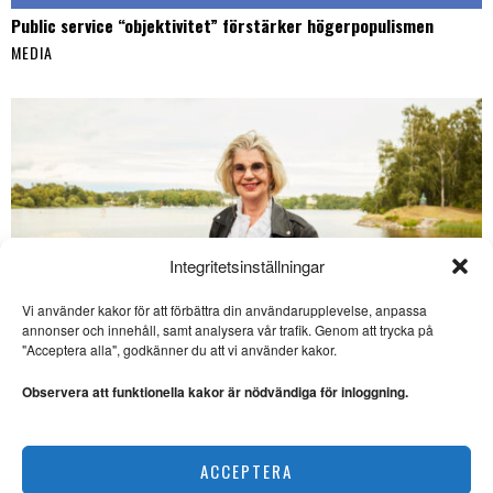
Public service “objektivitet” förstärker högerpopulismen
MEDIA
Integritetsinställningar
Vi använder kakor för att förbättra din användarupplevelse, anpassa
annonser och innehåll, samt analysera vår trafik. Genom att trycka på
SE ÄVEN
"Acceptera alla", godkänner du att vi använder kakor.
Noterat: Var Flammans
miss ett pr-trick?
Observera att funktionella kakor är nödvändiga för inloggning.
FLAMMAN. Sven Holmberg
Helgporträttet: ”En myt att parrelationen är enda vägen till
börjar tro att Leonidas Aretakis
med flit
lycka”
ACCEPTERA
INTERVJU
·
MEDIA
Littestraden: Fyra