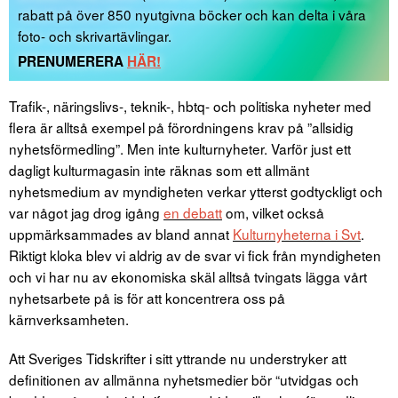
rabatt på över 850 nyutgivna böcker och kan delta i våra
foto- och skrivartävlingar.
PRENUMERERA
HÄR!
Trafik-, näringslivs-, teknik-, hbtq- och politiska nyheter med
flera är alltså exempel på förordningens krav på ”allsidig
nyhetsförmedling”. Men inte kulturnyheter. Varför just ett
dagligt kulturmagasin inte räknas som ett allmänt
nyhetsmedium av myndigheten verkar ytterst godtyckligt och
var något jag drog igång
en debatt
om, vilket också
uppmärksammades av bland annat
Kulturnyheterna i Svt
.
Riktigt kloka blev vi aldrig av de svar vi fick från myndigheten
och vi har nu av ekonomiska skäl alltså tvingats lägga vårt
nyhetsarbete på is för att koncentrera oss på
kärnverksamheten.
Att Sveriges Tidskrifter i sitt yttrande nu understryker att
definitionen av allmänna nyhetsmedier bör “utvidgas och