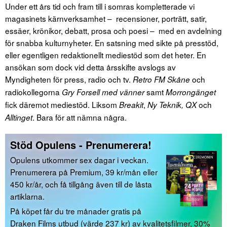
Under ett års tid och fram till i somras kompletterade vi
magasinets kärnverksamhet – recensioner, porträtt, satir,
essäer, krönikor, debatt, prosa och poesi – med en avdelning
för snabba kulturnyheter. En satsning med sikte på presstöd,
eller egentligen redaktionellt mediestöd som det heter. En
ansökan som dock vid detta årsskifte avslogs av
Myndigheten för press, radio och tv.
och
Retro FM Skåne
radiokollegorna
samt
Gry Forsell med vänner
Morrongänget
fick däremot mediestöd. Liksom
,
och
Breakit
Ny Teknik,
QX
. Bara för att nämna några.
Alltinget
Stöd Opulens - Prenumerera!
Opulens utkommer sex dagar i veckan.
Prenumerera på Premium, 39 kr/mån eller
450 kr/år, och få tillgång även till de låsta
artiklarna.
På köpet får du tre månader gratis på
Draken Films utbud (värde 237 kr) av kvalitetsfilmer, 30%