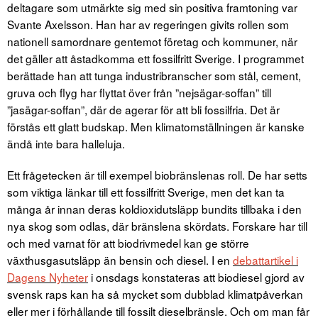
deltagare som utmärkte sig med sin positiva framtoning var
Svante Axelsson. Han har av regeringen givits rollen som
nationell samordnare gentemot företag och kommuner, när
det gäller att åstadkomma ett fossilfritt Sverige. I programmet
berättade han att tunga industribranscher som stål, cement,
gruva och flyg har flyttat över från ”nejsägar-soffan” till
”jasägar-soffan”, där de agerar för att bli fossilfria. Det är
förstås ett glatt budskap. Men klimatomställningen är kanske
ändå inte bara halleluja.
Ett frågetecken är till exempel biobränslenas roll. De har setts
som viktiga länkar till ett fossilfritt Sverige, men det kan ta
många år innan deras koldioxidutsläpp bundits tillbaka i den
nya skog som odlas, där bränslena skördats. Forskare har till
och med varnat för att biodrivmedel kan ge större
växthusgasutsläpp än bensin och diesel. I en
debattartikel i
Dagens Nyheter
i onsdags konstateras att biodiesel gjord av
svensk raps kan ha så mycket som dubblad klimatpåverkan
eller mer i förhållande till fossilt dieselbränsle. Och om man får