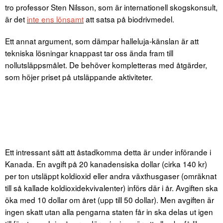
tro professor Sten Nilsson, som är internationell skogskonsult,
är det
inte ens lönsamt
att satsa på biodrivmedel.
Ett annat argument, som dämpar halleluja-känslan är att
tekniska lösningar knappast tar oss ända fram till
nollutsläppsmålet. De behöver kompletteras med åtgärder,
som höjer priset på utsläppande aktiviteter.
Ett intressant sätt att åstadkomma detta är under införande i
Kanada. En avgift på 20 kanadensiska dollar (cirka 140 kr)
per ton utsläppt koldioxid eller andra växthusgaser (omräknat
till så kallade koldioxidekvivalenter) införs där i år. Avgiften ska
öka med 10 dollar om året (upp till 50 dollar). Men avgiften är
ingen skatt utan alla pengarna staten får in ska delas ut igen