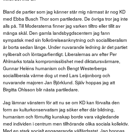
Bland de partier som jag känner står mig närmast är nog KD
med Ebba Busch Thor som partiledare. De övriga tror jag inte
alls på. Till Moderaterna finner jag varken tilltro eller tillit av
många skäl. Den gamla landsbygdscentern jag fann
sympatisk med sin folkrörelseanknytning och socialliberalism
är borta sedan länge. Under nuvarande ledning är det partiet
nyliberalt och löntagarfientligt. Liberalernas arv efter Per
Ahlmarks totala kompromisslöshet med diktatursvärmare,
Gunnar Heléns humanism och Bengt Westerbergs
socialliberala värme dog ut med Lars Leijonborg och
nuvarande majoren Jan Björklund. Själv hoppas jag att
Birgitta Ohlsson blir nästa partiledare.
Jag lämnar vänstern för att nu se om KD kan förvalta den
form av kulturkonservatism jag söker efter där bildning,
humanism och förnuftig kunskap borde vara vägledande
med individen i centrum men tillhörande olika sociala kollektiv.
Med en stark socialt engagerande välfärdsstat. Jag hoppas