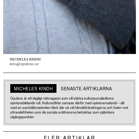
MICHELES KINDH
info@opulens.se
MICHELES KINDH
SENASTE ARTIKLARNA
Opulens är ett dagligt nätmagasin som vill stärka kulturjournalistikens
opinionsbildande roll. Kulturartiklar samsas därför med opinionsmaterial – allt
med en samhällsmedveten blick där så väl klimatförändringarna och hoten mot
yttrandefriheten som de sociala orättvisorna betraktas som självklara
utgångspunkter.
FLER ARTIKLAR