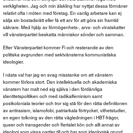
verkligheten. Jag och min älskling har nyttjat dessa förmåner
relativt ofta i möten med företag. En vanlig arbetare kan ej
sälja sin bostadsrätt eller få ett arv för att göra sin framtid
säkrare. Med hjälp av förmögenhets-, arvs- och vinstskatter
vill vänsterpartiet beskatta människor sönder och samman.
Efter Vänsterpartiet kommer Fi och resterande av den
politiska avgrunden med sektvänsterns kommunistiska
ideologier.
I nästa val har jag en svag misstanke om att vänstern
kommer förlora stort. Den intellektuella och akademiska
vänstern har malt ned sig själva i den fördärvliga
identitetspolitiken och med radikalfeminism samt
postkoloniala teorier och tror sig stå för den rätta definitionen
av antirasism, islamofobi, patriarkala förtrycket, vithetstudier,
en egen tolkning av den rätta vägledningen i HBT-frågor,
queer och transgender och flertalet kön och allt annat av
ideologi som vissa partier till och har som ideologisk grund.