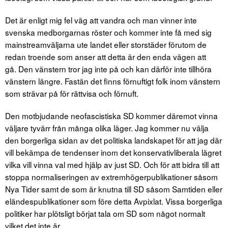
Det är enligt mig fel väg att vandra och man vinner inte
svenska medborgarnas röster och kommer inte få med sig
mainstreamväljarna ute landet eller storstäder förutom de
redan troende som anser att detta är den enda vägen att
gå. Den vänstern tror jag inte på och kan därför inte tillhöra
vänstern längre. Fastän det finns förnuftigt folk inom vänstern
som strävar på för rättvisa och förnuft.
Den motbjudande neofascistiska SD kommer däremot vinna
väljare tyvärr från många olika läger. Jag kommer nu välja
den borgerliga sidan av det politiska landskapet för att jag där
vill bekämpa de tendenser inom det konservativliberala lägret
vilka vill vinna val med hjälp av just SD. Och för att bidra till att
stoppa normaliseringen av extremhögerpublikationer såsom
Nya Tider samt de som är knutna till SD såsom Samtiden eller
eländespublikationer som före detta Avpixlat. Vissa borgerliga
politiker har plötsligt börjat tala om SD som något normalt
vilket det inte är.