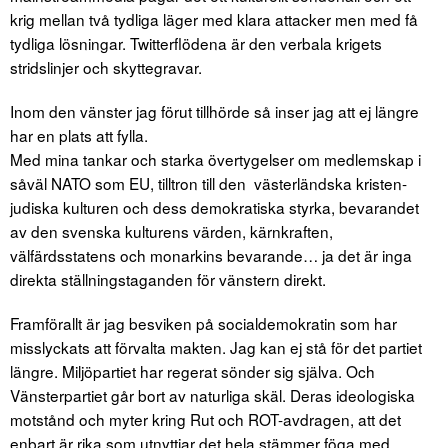
krig mellan två tydliga läger med klara attacker men med få
tydliga lösningar. Twitterflödena är den verbala krigets
stridslinjer och skyttegravar.
Inom den vänster jag förut tillhörde så inser jag att ej längre
har en plats att fylla.
Med mina tankar och starka övertygelser om medlemskap i
såväl NATO som EU, tilltron till den västerländska kristen-
judiska kulturen och dess demokratiska styrka, bevarandet
av den svenska kulturens värden, kärnkraften,
välfärdsstatens och monarkins bevarande… ja det är inga
direkta ställningstaganden för vänstern direkt.
Framförallt är jag besviken på socialdemokratin som har
misslyckats att förvalta makten. Jag kan ej stå för det partiet
längre. Miljöpartiet har regerat sönder sig själva. Och
Vänsterpartiet går bort av naturliga skäl. Deras ideologiska
motstånd och myter kring Rut och ROT-avdragen, att det
enbart är rika som utnyttjar det hela stämmer föga med