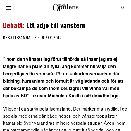
Ett adjö till vänstern
DEBATT
·
SAMHÄLLE
8 SEP 2017
“Inom den vänster jag förut tillhörde så inser jag att ej
längre har en plats att fylla.
Jag kommer nu välja den
borgerliga sida som står för en kulturkonservatism där
bildning, humanism och förnuft är vägledande och för att
där bekämpa de som inom det lägret vill vinna val med
hjälp av SD”, skriver Micheles Kindh i sitt debattinlägg.
Vi lever i ett starkt polariserat land. Det märker man tydligt i de
sociala medierna där både höger- och vänsterpopulister
kastar sig över varandras mindre verbala strupar. Även
inom
mainstreammedia pågår det ett kulturellt sönderfall och ett