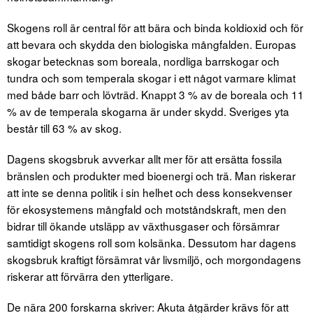
Skogens roll är central för att bära och binda koldioxid och för
att bevara och skydda den biologiska mångfalden. Europas
skogar betecknas som boreala, nordliga barrskogar och
tundra och som temperala skogar i ett något varmare klimat
med både barr och lövträd. Knappt 3 % av de boreala och 11
% av de temperala skogarna är under skydd. Sveriges yta
består till 63 % av skog.
Dagens skogsbruk avverkar allt mer för att ersätta fossila
bränslen och produkter med bioenergi och trä. Man riskerar
att inte se denna politik i sin helhet och dess konsekvenser
för ekosystemens mångfald och motståndskraft, men den
bidrar till ökande utsläpp av växthusgaser och försämrar
samtidigt skogens roll som kolsänka. Dessutom har dagens
skogsbruk kraftigt försämrat vår livsmiljö, och morgondagens
riskerar att förvärra den ytterligare.
De nära 200 forskarna skriver: Akuta åtgärder krävs för att