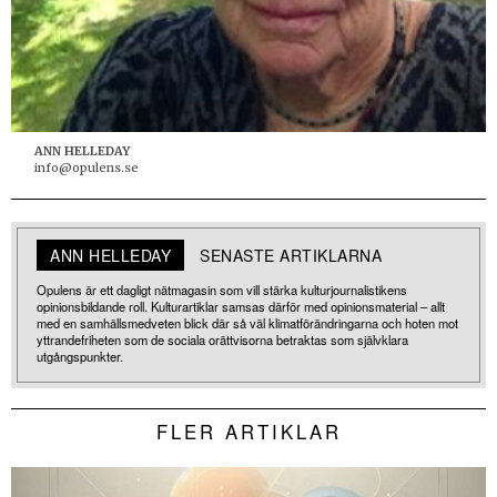
ANN HELLEDAY
info@opulens.se
ANN HELLEDAY
SENASTE ARTIKLARNA
Opulens är ett dagligt nätmagasin som vill stärka kulturjournalistikens
opinionsbildande roll. Kulturartiklar samsas därför med opinionsmaterial – allt
med en samhällsmedveten blick där så väl klimatförändringarna och hoten mot
yttrandefriheten som de sociala orättvisorna betraktas som självklara
utgångspunkter.
FLER ARTIKLAR