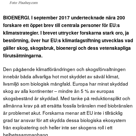
Foto: Pixabay.com
BIOENERGI. I september 2017 undertecknade nära 200
forskare ett öppet brev till centrala personer för EU:s
klimatstrategier. I brevet uttrycker forskarna stark oro, ja
bestörtning, över hur EU:s klimatlagstiftning utvecklas vad
gäller skog, skogsbruk, bioenergi och dess vetenskapliga
förutsättningarna.
Den pågående klimatförändringen och skogsförvaltningen
innebär båda allvarliga hot mot skyddet av såväl klimat,
livsmiljö som biologisk mångfald. Europa har minst skyddad
skog av alla kontinenter – mindre än 5 % av europas
skogsbestånd är skyddad. Med tanke på reduktionsplikt och
allmänna krav på att ersätta fossila bränslen med biobränslen
är problemet akut. Forskarna menar att EU inte i tillräcklig
grad tar ansvar för att skydda dessa biologiska ekosystem
från exploatering och heller inte ser skogens roll i ett
helhetssammanhang.