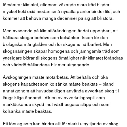
försämrar klimatet, eftersom växande stora träd binder
mycket koldioxid medan små nysatta plantor binder lite, och
kommer att behöva många decennier på sig att bli stora.
Med avseende på klimatförändringen är det uppenbart, att
hållbara skogar behövs som kolsänkor liksom för den
biologiska mångfalden och för skogens hållbarhet. Men
skogsnäringen skapar homogena och jämngamla träd som
ytterligare bidrar till skogens ömtålighet när klimatet förändras
och väderförhållandena blir mer utmanande.
Avskogningen måste motarbetas. Att behålla och öka
skogens kapacitet som kolsänka måste beaktas – bland
annat genom att huvudsakligen använda avverkad skog till
långsiktiga ändamål. Vikten av avverkningsspill som
marktäckande skydd mot växthusgasutsläpp och som
kolsänka måste beaktas.
Ett förslag som kan hindra allt för starkt utnyttjande av skog