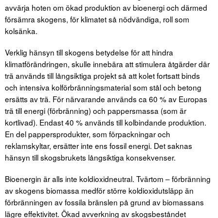
avvärja hoten om ökad produktion av bioenergi och därmed
försämra skogens, för klimatet så nödvändiga, roll som
kolsänka.
Verklig hänsyn till skogens betydelse för att hindra
klimatförändringen, skulle innebära att stimulera åtgärder där
trä används till långsiktiga projekt så att kolet fortsatt binds
och intensiva kolförbränningsmaterial som stål och betong
ersätts av trä. För närvarande används ca 60 % av Europas
trä till energi (förbränning) och pappersmassa (som är
kortlivad). Endast 40 % används till kolbindande produktion.
En del pappersprodukter, som förpackningar och
reklamskyltar, ersätter inte ens fossil energi. Det saknas
hänsyn till skogsbrukets långsiktiga konsekvenser.
Bioenergin är alls inte koldioxidneutral. Tvärtom – förbränning
av skogens biomassa medför större koldioxidutsläpp än
förbränningen av fossila bränslen på grund av biomassans
lägre effektivitet. Ökad avverkning av skogsbeståndet