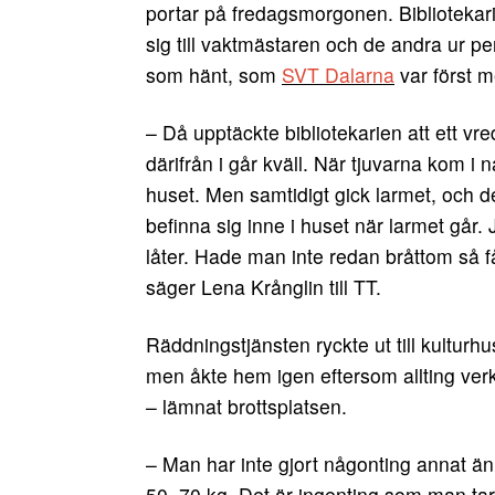
portar på fredagsmorgonen. Bibliotekarie
sig till vaktmästaren och de andra ur
som hänt, som
SVT Dalarna
var först 
– Då upptäckte bibliotekarien att ett vred
därifrån i går kväll. När tjuvarna kom i n
huset. Men samtidigt gick larmet, och det
befinna sig inne i huset när larmet går. J
låter. Hade man inte redan bråttom så få
säger Lena Krånglin till TT.
Räddningstjänsten ryckte ut till kulturhu
men åkte hem igen eftersom allting ver
– lämnat brottsplatsen.
– Man har inte gjort någonting annat än
50–70 kg. Det är ingenting som man ta