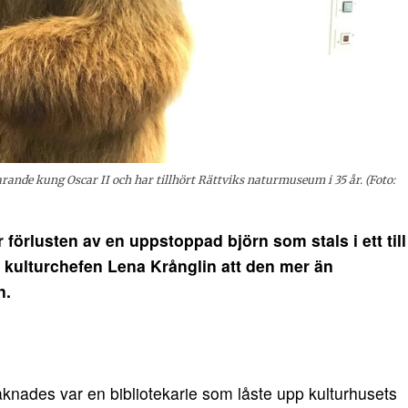
ande kung Oscar II och har tillhört Rättviks naturmuseum i 35 år. (Foto:
örlusten av en uppstoppad björn som stals i ett till
 kulturchefen Lena Krånglin att den mer än
n.
knades var en bibliotekarie som låste upp kulturhusets