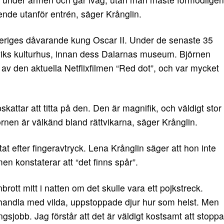
ende utanför entrén, säger Krånglin.
veriges dåvarande kung Oscar II. Under de senaste 35
tviks kulturhus, innan dess Dalarnas museum. Björnen
n av den aktuella Netflixfilmen “Red dot”, och var mycket
kattar att titta på den. Den är magnifik, och väldigt stor
rnen är välkänd bland rättvikarna, säger Krånglin.
tat efter fingeravtryck. Lena Krånglin säger att hon inte
en konstaterar att “det finns spår”.
brott mitt i natten om det skulle vara ett pojkstreck.
r handla med vilda, uppstoppade djur hur som helst. Men
ingsjobb. Jag förstår att det är väldigt kostsamt att stoppa