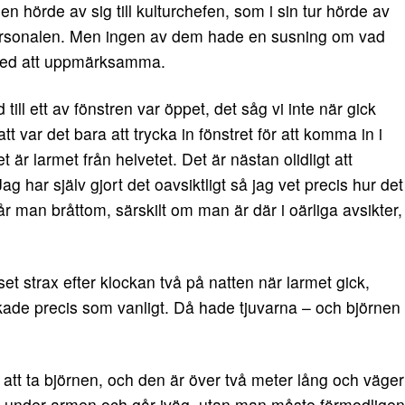
n hörde av sig till kulturchefen, som i sin tur hörde av
 personalen. Men ingen av dem hade en susning om vad
med att uppmärksamma.
 till ett av fönstren var öppet, det såg vi inte när gick
att var det bara att trycka in fönstret för att komma in i
 är larmet från helvetet. Det är nästan olidligt att
ag har själv gjort det oavsiktligt så jag vet precis hur det
r man bråttom, särskilt om man är där i oärliga avsikter,
set strax efter klockan två på natten när larmet gick,
kade precis som vanligt. Då hade tjuvarna – och björnen
 att ta björnen, och den är över två meter lång och väger
r under armen och går iväg, utan man måste förmodligen