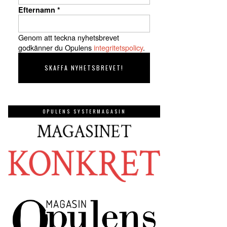
Efternamn
*
Genom att teckna nyhetsbrevet
godkänner du Opulens
integritetspolicy
.
OPULENS SYSTERMAGASIN