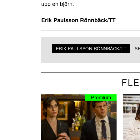
upp en björn.
Erik Paulsson Rönnbäck/TT
ERIK PAULSSON RÖNNBÄCK/TT
S
FLE