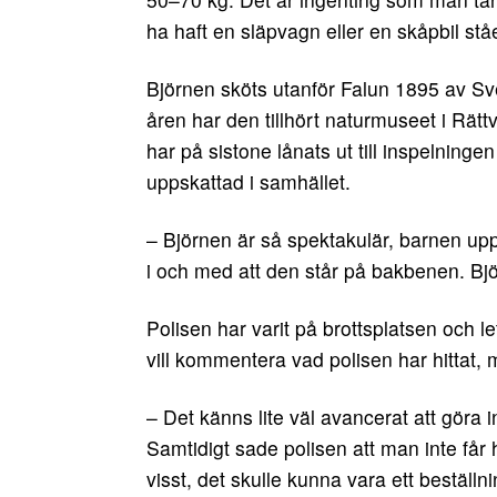
ha haft en släpvagn eller en skåpbil stå
Björnen sköts utanför Falun 1895 av S
åren har den tillhört naturmuseet i Rät
har på sistone lånats ut till inspelninge
uppskattad i samhället.
– Björnen är så spektakulär, barnen upps
i och med att den står på bakbenen. Bjö
Polisen har varit på brottsplatsen och le
vill kommentera vad polisen har hittat, m
– Det känns lite väl avancerat att göra in
Samtidigt sade polisen att man inte få
visst, det skulle kunna vara ett beställn