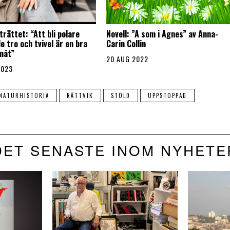
rättet: “Att bli polare
Novell: ”A som i Agnes” av Anna-
 tro och tvivel är en bra
Carin Collin
måt”
20 AUG 2022
2023
NATURHISTORIA
RÄTTVIK
STÖLD
UPPSTOPPAD
DET SENASTE INOM NYHETE