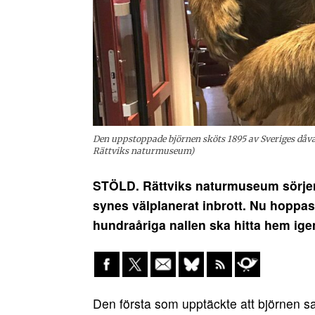
Den uppstoppade björnen sköts 1895 av Sveriges dåvar
Rättviks naturmuseum)
STÖLD. Rättviks naturmuseum sörjer f
synes välplanerat inbrott. Nu hoppas
hundraåriga nallen ska hitta hem ige
Den första som upptäckte att björnen sa