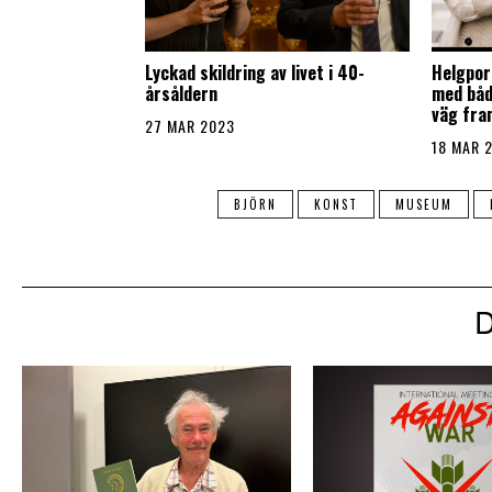
Lyckad skildring av livet i 40-
Helgport
årsåldern
med både
väg fra
27 MAR 2023
18 MAR 
BJÖRN
KONST
MUSEUM