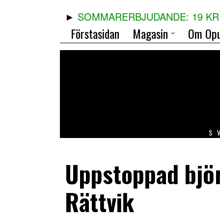
SOMMARERBJUDANDE: 19 KR 
Förstasidan
Magasin
Om Opu
S
Uppstoppad björ
Rättvik