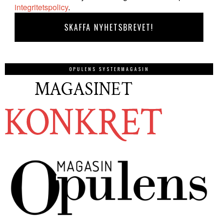
integritetspolicy
.
OPULENS SYSTERMAGASIN