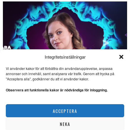
Integritetsinställningar
Vi använder kakor för att förbättra din användarupplevelse, anpassa
SE ÄVEN
annonser och innehåll, samt analysera vår trafik. Genom att trycka på
"Acceptera alla", godkänner du att vi använder kakor.
Sevärda havsäventyr på
bio – ”The Odyssey” och
Observera att funktionella kakor är nödvändiga för inloggning.
”Vaiana”
FILM. Ingela Brovik skriver om
havsäventyr på bio sommaren
Saara Hermansson vill lyfta fram samisk kultur
2026.
ACCEPTERA
NYHETER
Film på bio: Svag sci-fi
och sevärda
dokumentärer
NEKA
FILM. Ingela Brovik