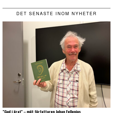
DET SENASTE INOM NYHETER
”Gud i örat” ‒ möt författaren Johan Fellenius