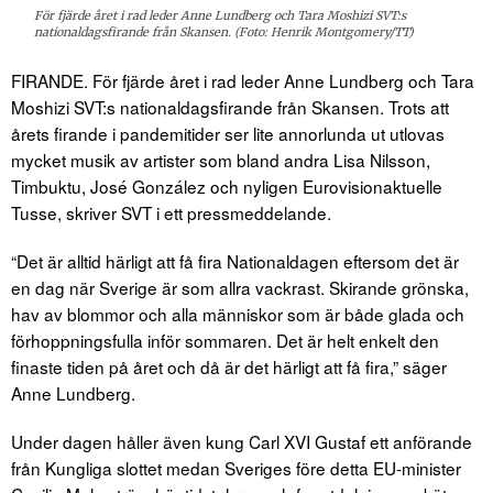
För fjärde året i rad leder Anne Lundberg och Tara Moshizi SVT:s
nationaldagsfirande från Skansen. (Foto: Henrik Montgomery/TT)
FIRANDE. För fjärde året i rad leder Anne Lundberg och Tara
Moshizi SVT:s nationaldagsfirande från Skansen. Trots att
årets firande i pandemitider ser lite annorlunda ut utlovas
mycket musik av artister som bland andra Lisa Nilsson,
Timbuktu, José González och nyligen Eurovisionaktuelle
Tusse, skriver SVT i ett pressmeddelande.
“Det är alltid härligt att få fira Nationaldagen eftersom det är
en dag när Sverige är som allra vackrast. Skirande grönska,
hav av blommor och alla människor som är både glada och
förhoppningsfulla inför sommaren. Det är helt enkelt den
finaste tiden på året och då är det härligt att få fira,” säger
Anne Lundberg.
Under dagen håller även kung Carl XVI Gustaf ett anförande
från Kungliga slottet medan Sveriges före detta EU-minister