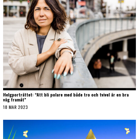
Helgporträttet: “Att bli polare med både tro och tvivel är en bra
väg framåt”
18 MAR 2023