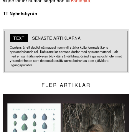
sinne för för humor, säger hon till
Fontanka
.
TT Nyhetsbyrån
TEXT
SENASTE ARTIKLARNA
Opulens är ett dagligt nätmagasin som vill stärka kulturjournalistikens
opinionsbildande roll. Kulturartiklar samsas därför med opinionsmaterial – allt
med en samhällsmedveten blick där så väl klimatförändringarna och hoten mot
yttrandefriheten som de sociala orättvisorna betraktas som självklara
utgångspunkter.
FLER ARTIKLAR