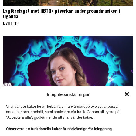
Lagförslaget mot HBTQ+ påverkar undergroundmusiken i
Uganda
NYHETER
Integritetsinställningar
Vi använder kakor för att förbättra din användarupplevelse, anpassa
SE ÄVEN
annonser och innehåll, samt analysera vår trafik. Genom att trycka på
"Acceptera alla", godkänner du att vi använder kakor.
Per Månson skriver
mästerligt om rysk
Observera att funktionella kakor är nödvändiga för inloggning.
historia