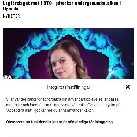
Lagförslaget mot HBTQ+ påverkar undergroundmusiken i
Uganda
NYHETER
Integritetsinställningar
Vi använder kakor för att förbättra din användarupplevelse, anpassa
annonser och innehåll, samt analysera vår trafik. Genom att trycka på
SE ÄVEN
"Acceptera alla", godkänner du att vi använder kakor.
Lennart Sjögren skriver
storartad poesi
Observera att funktionella kakor är nödvändiga för inloggning.
LYRIK. Lennart Sjögren är
aktuell med diktboken ”Vi är
en,