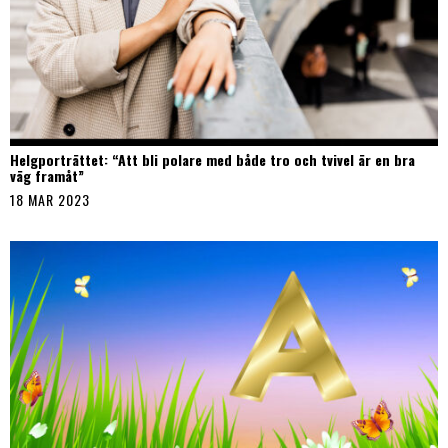
Helgporträttet: “Att bli polare med både tro och tvivel är en bra
väg framåt”
18 MAR 2023