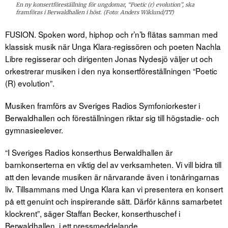
En ny konsertföreställning för ungdomar, “Poetic (r) evolution”, ska
framföras i Berwaldhallen i höst. (Foto: Anders Wiklund/TT)
FUSION. Spoken word, hiphop och r’n’b flätas samman med
klassisk musik när Unga Klara-regissören och poeten Nachla
Libre regisserar och dirigenten Jonas Nydesjö väljer ut och
orkestrerar musiken i den nya konsertföreställningen “Poetic
(R) evolution”.
Musiken framförs av Sveriges Radios Symfoniorkester i
Berwaldhallen och föreställningen riktar sig till högstadie- och
gymnasieelever.
“I Sveriges Radios konserthus Berwaldhallen är
barnkonserterna en viktig del av verksamheten. Vi vill bidra till
att den levande musiken är närvarande även i tonåringarnas
liv. Tillsammans med Unga Klara kan vi presentera en konsert
på ett genuint och inspirerande sätt. Därför känns samarbetet
klockrent”, säger Staffan Becker, konserthuschef i
Berwaldhallen, i ett pressmeddelande.