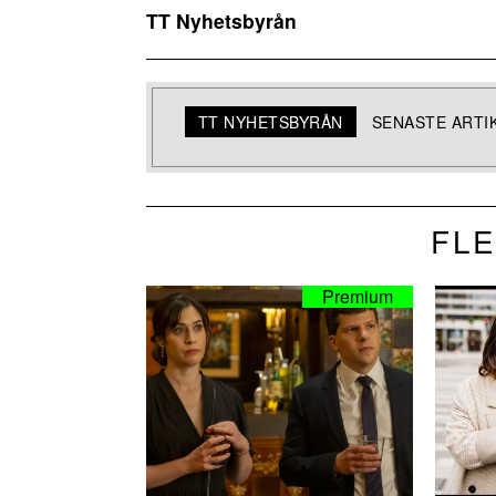
TT Nyhetsbyrån
TT NYHETSBYRÅN
SENASTE ARTI
FLE