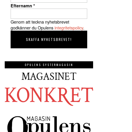
Efternamn
*
Genom att teckna nyhetsbrevet
godkänner du Opulens
integritetspolicy
.
OPULENS SYSTERMAGASIN