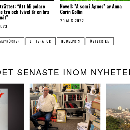
rättet: “Att bli polare
Novell: ”A som i Agnes” av Anna-
 tro och tvivel är en bra
Carin Collin
måt”
20 AUG 2022
2023
 MAYRÖCKER
LITTERATUR
NOBELPRIS
ÖSTERRIKE
DET SENASTE INOM NYHETE