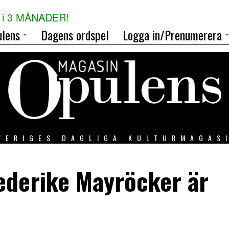
i 3 MÅNADER!
lens
Dagens ordspel
Logga in/Prenumerera
VERIGES DAGLIGA KULTURMAGAS
iederike Mayröcker är