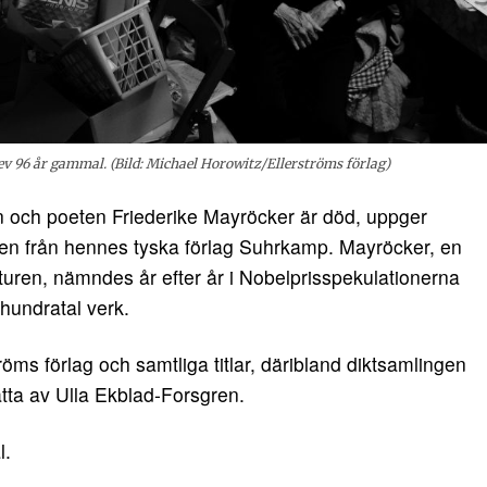
ev 96 år gammal. (Bild: Michael Horowitz/Ellerströms förlag)
n och poeten Friederike Mayröcker är död, uppger
en från hennes tyska förlag Suhrkamp. Mayröcker, en
aturen, nämndes år efter år i Nobelprisspekulationerna
 hundratal verk.
öms förlag och samtliga titlar, däribland diktsamlingen
atta av Ulla Ekblad-Forsgren.
l.