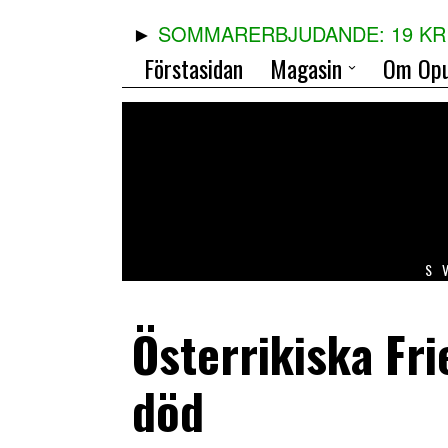
SOMMARERBJUDANDE: 19 KR 
Förstasidan
Magasin
Om Opu
S
Österrikiska Fr
död