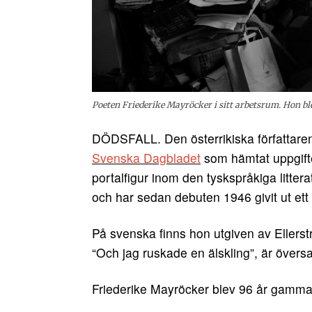
Poeten Friederike Mayröcker i sitt arbetsrum. Hon bl
DÖDSFALL. Den österrikiska författare
Svenska Dagbladet
som hämtat uppgift
portalfigur inom den tyskspråkiga litter
och har sedan debuten 1946 givit ut ett
På svenska finns hon utgiven av Ellerstr
“Och jag ruskade en älskling”, är övers
Friederike Mayröcker blev 96 år gamma