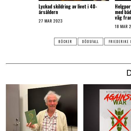
Lyckad skildring av livet i 40-
Helgport
årsåldern
med både
väg fra
27 MAR 2023
18 MAR 
BÖCKER
DÖDSFALL
FRIEDERIKE