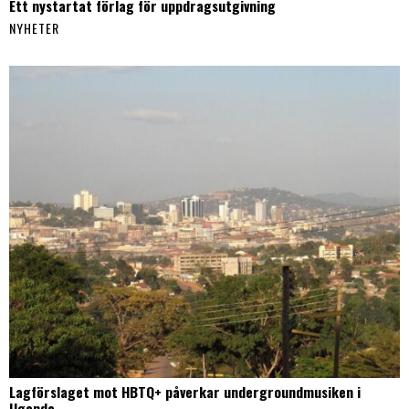
Ett nystartat förlag för uppdragsutgivning
NYHETER
Lagförslaget mot HBTQ+ påverkar undergroundmusiken i
Uganda