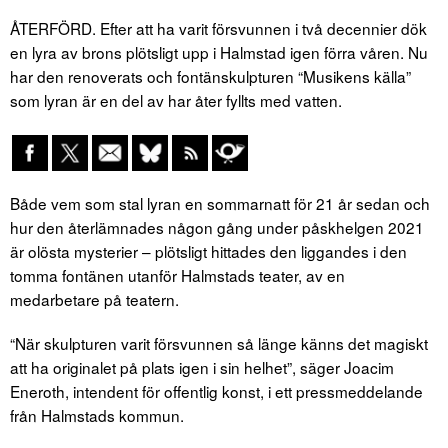
ÅTERFÖRD. Efter att ha varit försvunnen i två decennier dök
en lyra av brons plötsligt upp i Halmstad igen förra våren. Nu
har den renoverats och fontänskulpturen “Musikens källa”
som lyran är en del av har åter fyllts med vatten.
Både vem som stal lyran en sommarnatt för 21 år sedan och
hur den återlämnades någon gång under påskhelgen 2021
är olösta mysterier – plötsligt hittades den liggandes i den
tomma fontänen utanför Halmstads teater, av en
medarbetare på teatern.
“När skulpturen varit försvunnen så länge känns det magiskt
att ha originalet på plats igen i sin helhet”, säger Joacim
Eneroth, intendent för offentlig konst, i ett pressmeddelande
från Halmstads kommun.