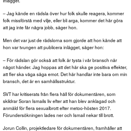
inlägget.
– Jag kände en rädsla över hur folk skulle reagera, kommer
folk missförstå med vilje, eller bli arga, kommer det här göra
att jag inte får några jobb, säger hon.
Men det var just de rädslorna som gjorde att hon kände att
hon var tvungen att publicera inlägget, säger hon:
– För rädslan gör också att folk är tysta i vår bransch när
något händer. Jag hoppas att det här ska ge positiva effekter,
att fler ska våga säga emot. Det här handlar inte bara om min
bransch, det är en samhällsstruktur.
SVT har kritiserats från flera håll för dokumentären, som
skildrar Soran Ismails liv efter att han blev anklagad och
anmäld för flera sexualbrott efter metoo-hösten 2017.
Förundersökningen lades ner och Ismail nekar till brott.
Jorun Collin, projektledare för dokumentären, framhåller att