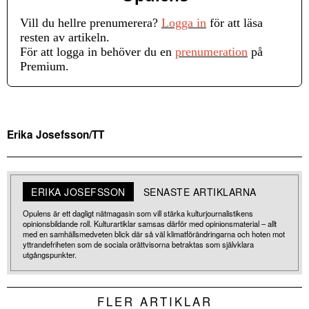
Vill du hellre prenumerera?
Logga in
för att läsa
resten av artikeln.
För att logga in behöver du en
prenumeration
på
Premium.
Erika Josefsson/TT
ERIKA JOSEFSSON
SENASTE ARTIKLARNA
Opulens är ett dagligt nätmagasin som vill stärka kulturjournalistikens
opinionsbildande roll. Kulturartiklar samsas därför med opinionsmaterial – allt
med en samhällsmedveten blick där så väl klimatförändringarna och hoten mot
yttrandefriheten som de sociala orättvisorna betraktas som självklara
utgångspunkter.
FLER ARTIKLAR