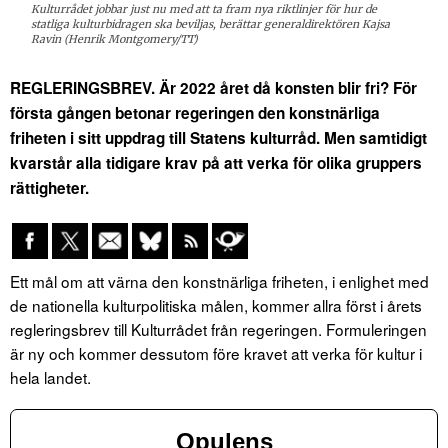
Kulturrådet jobbar just nu med att ta fram nya riktlinjer för hur de
statliga kulturbidragen ska beviljas, berättar generaldirektören Kajsa
Ravin (Henrik Montgomery/TT)
REGLERINGSBREV. Är 2022 året då konsten blir fri? För
första gången betonar regeringen den konstnärliga
friheten i sitt uppdrag till Statens kulturråd. Men samtidigt
kvarstår alla tidigare krav på att verka för olika gruppers
rättigheter.
Ett mål om att värna den konstnärliga friheten, i enlighet med
de nationella kulturpolitiska målen, kommer allra först i årets
regleringsbrev till Kulturrådet från regeringen. Formuleringen
är ny och kommer dessutom före kravet att verka för kultur i
hela landet.
Opulens