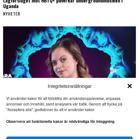
Lagförslaget mot HBTQ+ påverkar undergroundmusiken i
Uganda
NYHETER
Integritetsinställningar
Vi använder kakor för att förbättra din användarupplevelse, anpassa
annonser och innehåll, samt analysera vår trafik. Genom att trycka på
SE ÄVEN
"Acceptera alla", godkänner du att vi använder kakor.
Lars Thulin: Näst sista
låten nästan viktigast
Observera att funktionella kakor är nödvändiga för inloggning.
MUSIK. Lars Thulin ser
tillbaka på sin tid som
discjockey
Saara Hermansson vill lyfta fram samisk kultur