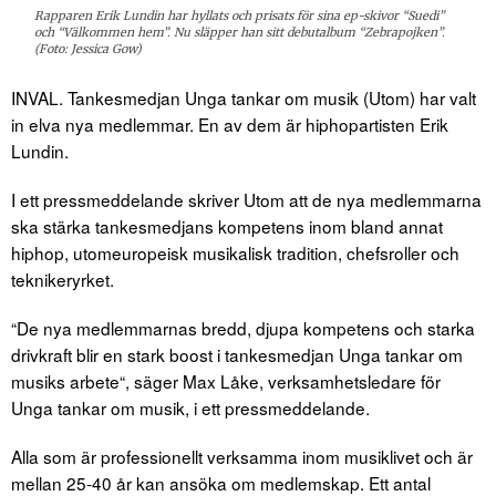
Rapparen Erik Lundin har hyllats och prisats för sina ep-skivor “Suedi”
och “Välkommen hem”. Nu släpper han sitt debutalbum “Zebrapojken”.
(Foto: Jessica Gow)
INVAL. Tankesmedjan Unga tankar om musik (Utom) har valt
in elva nya medlemmar. En av dem är hiphopartisten Erik
Lundin.
I ett pressmeddelande skriver Utom att de nya medlemmarna
ska stärka tankesmedjans kompetens inom bland annat
hiphop, utomeuropeisk musikalisk tradition, chefsroller och
teknikeryrket.
“De nya medlemmarnas bredd, djupa kompetens och starka
drivkraft blir en stark boost i tankesmedjan Unga tankar om
musiks arbete“, säger Max Låke, verksamhetsledare för
Unga tankar om musik, i ett pressmeddelande.
Alla som är professionellt verksamma inom musiklivet och är
mellan 25-40 år kan ansöka om medlemskap. Ett antal