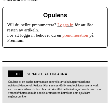
Opulens
Vill du hellre prenumerera?
Logga in
för att läsa
resten av artikeln.
För att logga in behöver du en
prenumeration
på
Premium.
TEXT
SENASTE ARTIKLARNA
Opulens är ett dagligt nätmagasin som vill stärka kulturjournalistikens
opinionsbildande roll. Kulturartiklar samsas därför med opinionsmaterial – allt
med en samhällsmedveten blick där så väl klimatförändringarna och hoten mot
yttrandefriheten som de sociala orättvisorna betraktas som självklara
utgångspunkter.