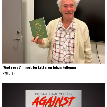
”Gud i örat” ‒ möt författaren Johan Fellenius
NYHETER