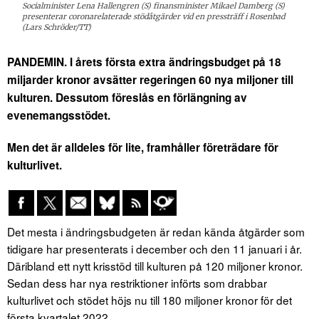
Socialminister Lena Hallengren (S) finansminister Mikael Damberg (S)
presenterar coronarelaterade stödåtgärder vid en pressträff i Rosenbad
(Lars Schröder/TT)
PANDEMIN. I årets första extra ändringsbudget på 18
miljarder kronor avsätter regeringen 60 nya miljoner till
kulturen. Dessutom föreslås en förlängning av
evenemangsstödet.
Men det är alldeles för lite, framhåller företrädare för
kulturlivet.
Det mesta i ändringsbudgeten är redan kända åtgärder som
tidigare har presenterats i december och den 11 januari i år.
Däribland ett nytt krisstöd till kulturen på 120 miljoner kronor.
Sedan dess har nya restriktioner införts som drabbar
kulturlivet och stödet höjs nu till 180 miljoner kronor för det
första kvartalet 2022.