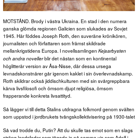
MOTSTÅND. Brody i västra Ukraina. En stad i den numera
ganska glömda regionen Galicien som slukades av Sovjet
1945. Här föddes Joseph Roth, den suveräne krönikören,
journalisten och författaren som främst skildrade
mellankrigstidens Europa.
I novellsamlingen
Kejsarbysten
blir det nästan som en kontinental
och andra noveller
höglitterär version av Åsa-Nisse, där dessa ursega
levnadskonstnärer går igenom kaklet i sin överlevnadskamp.
Roth skildrar också jiddischkulturen med sin svårgreppbara
kärva livsfilosofi och ömsom djupt religiösa, ömsom
frapperande konkreta livsattityd.
Så lägger vi till detta Stalins utdragna folkmord genom svälten
som uppstod i jordbrukets tvångskollektivisering på 1930-talet
Så vad trodde du, Putin? Att du skulle tas emot som en slags
sträng landsfader som tågade in på samma vis som Adolf i