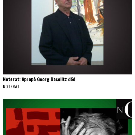
Noterat: Apropå Georg Baselitz död
NOTERAT