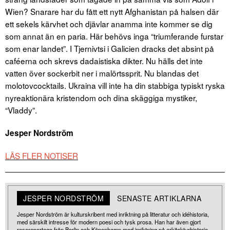
Wien? Snarare har du fått ett nytt Afghanistan på halsen där
ett sekels kärvhet och djävlar anamma inte kommer se dig
som annat än en paria. Här behövs inga “triumferande furstar
som enar landet”. I Tjernivtsi i Galicien dracks det absint på
caféerna och skrevs dadaistiska dikter. Nu hälls det inte
vatten över sockerbit ner i malörtssprit. Nu blandas det
molotovcocktails. Ukraina vill inte ha din stabbiga typiskt ryska
nyreaktionära kristendom och dina skäggiga mystiker,
“Vladdy”.
Jesper Nordström
LÄS FLER NOTISER
JESPER NORDSTRÖM
SENASTE ARTIKLARNA
Jesper Nordström är kulturskribent med inriktning på litteratur och idéhistoria,
med särskilt intresse för modern poesi och tysk prosa. Han har även gjort
resereportage från Berlin och Köpenhamn med inriktning på arkitekturhistoria.