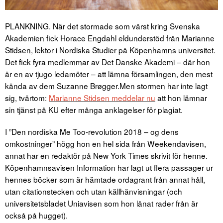
PLANKNING. När det stormade som värst kring Svenska
Akademien fick Horace Engdahl eldunderstöd från Marianne
Stidsen, lektor i Nordiska Studier på Köpenhamns universitet.
Det fick fyra medlemmar av Det Danske Akademi – där hon
är en av tjugo ledamöter – att lämna församlingen, den mest
kända av dem Suzanne Brøgger.
Men stormen har inte lagt
sig, tvärtom:
Marianne Stidsen meddelar nu
att hon lämnar
sin tjänst på KU efter många anklagelser för plagiat.
I ”Den nordiska Me Too-revolution 2018 – og dens
omkostninger” högg hon en hel sida från Weekendavisen,
annat har en redaktör på New York Times skrivit för henne.
Köpenhamnsavisen Information har lagt ut flera passager ur
hennes böcker som är hämtade ordagrant från annat håll,
utan citationstecken och utan källhänvisningar (och
universitetsbladet Uniavisen som hon lånat rader från är
också på hugget).