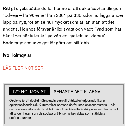
Riktigt olycksbådande för henne är att doktorsavhandlingen
”Udveje – fra 90’erne” från 2001 på 336 sidor nu läggs under
lupp på nytt, för att se hur mycket som är lån utan att det
angetts. Hennes försvar är lite svagt och vagt: ”Vad som har
hänt i det här fallet är inte värt en intellektuell debatt”.
Bedømmelsesudvalget får göra om sitt jobb.
Ivo Holmqvist
LÄS FLER NOTISER
IVO HOLMQVIST
SENASTE ARTIKLARNA
Opulens är ett dagligt nätmagasin som vill stärka kulturjournalistikens
opinionsbildande roll. Kulturartiklar samsas därför med opinionsmaterial – allt
med en samhällsmedveten blick där så väl klimatförändringarna och hoten mot
yttrandefriheten som de sociala orättvisorna betraktas som självklara
utgångspunkter.