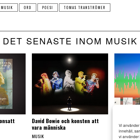
MUSIK
ORD
POESI
TOMAS TRANSTRÖMER
DET SENASTE INOM MUSIK
onsatt
David Bowie och konsten att
Kangas kla
Vi använder 
vara människa
frodas och 
innehåll, sa
MUSIK
MUSIK
vi använder 