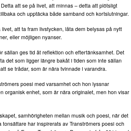
tta att se på livet, att minnas – detta att plötsligt
e tillbaka och upptäcka både samband och kortslutningar.
a livet, att ta fram livstycken, låta dem belysas på nytt
er, eller möjligen nyanser.
för sällan ges tid åt reflektion och eftertänksamhet. Det
a det som ligger längre bakåt i tiden som inte sällan
t se trådar, som är nära tvinnade i varandra.
strömers poesi med varsamhet och hon lyssnar
 en organisk enhet, som är nära originalet, men hon visar
tskapet, samhörigheten mellan musik och poesi, när det
 tonsättare har inspirerats av Tranströmers poesi och