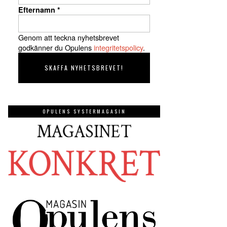
Efternamn
*
Genom att teckna nyhetsbrevet
godkänner du Opulens
integritetspolicy
.
OPULENS SYSTERMAGASIN