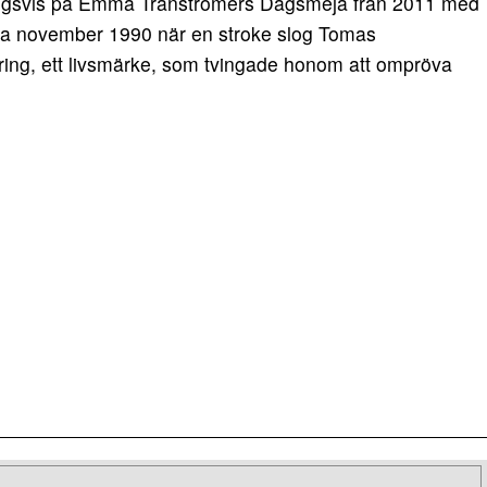
tningsvis på Emma Tranströmers Dagsmeja från 2011 med
våra november 1990 när en stroke slog Tomas
sring, ett livsmärke, som tvingade honom att ompröva