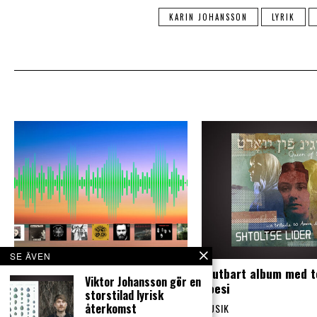
KARIN JOHANSSON
LYRIK
SE ÄVEN
Kangas klanger: Punk, psych
Njutbart album med t
Viktor Johansson gör en
och synth i Göteborg
poesi
storstilad lyrisk
återkomst
MUSIK
MUSIK