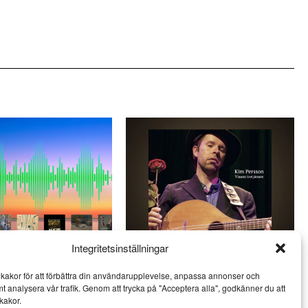
Integritetsinställningar
nger: Svensk jazz
Kim Persson – den litterära
kakor för att förbättra din användarupplevelse, anpassa annonser och
är vital
visans förnyare
mt analysera vår trafik. Genom att trycka på "Acceptera alla", godkänner du att
MUSIK
kakor.