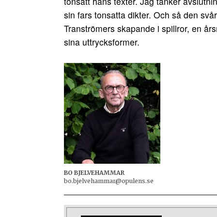
tonsatt hans texter. Jag tänker avslu
sin fars tonsatta dikter. Och så den s
Tranströmers skapande i spillror, en år
sina uttrycksformer.
BO BJELVEHAMMAR
bo.bjelvehammar@opulens.se