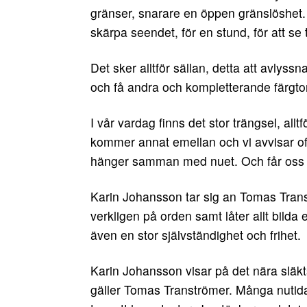
gränser, snarare en öppen gränslöshet. De
skärpa seendet, för en stund, för att s
Det sker alltför sällan, detta att avlyssn
och få andra och kompletterande färgton
I vår vardag finns det stor trängsel, allt
kommer annat emellan och vi avvisar oft
hänger samman med nuet. Och får oss at
Karin Johansson tar sig an Tomas Tran
verkligen på orden samt låter allt bilda
även en stor självständighet och frihet.
Karin Johansson visar på det nära släk
gäller Tomas Tranströmer. Många nutida