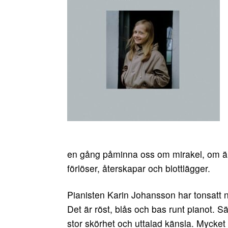
en gång påminna oss om mirakel, om än
förlöser, återskapar och blottlägger.
Pianisten Karin Johansson har tonsatt 
Det är röst, blås och bas runt pianot. 
stor skörhet och uttalad känsla. Mycket 