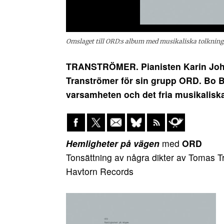
Omslaget till ORD:s album med musikaliska tolkning
TRANSTRÖMER. Pianisten Karin Joha
Tranströmer för sin grupp ORD. Bo 
varsamheten och det fria musikaliska
Hemligheter på vägen
med
ORD
Tonsättning av några dikter av Tomas T
Havtorn Records