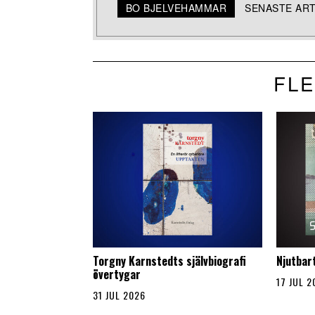
BO BJELVEHAMMAR
SENASTE AR
FLE
Torgny Karnstedts självbiografi
Njutbar
övertygar
17 JUL 2
31 JUL 2026