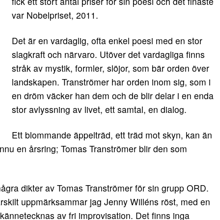
fick ett stort antal priser för sin poesi och det finaste
var Nobelpriset, 2011.
Det är en vardaglig, ofta enkel poesi med en stor
slagkraft och närvaro. Utöver det vardagliga finns
stråk av mystik, formler, slöjor, som bär orden över
landskapen. Tranströmer har orden inom sig, som i
en dröm väcker han dem och de blir delar i en enda
stor avlyssning av livet, ett samtal, en dialog.
Ett blommande äppelträd, ett träd mot skyn, kan än
nu en årsring; Tomas Tranströmer blir den som
några dikter av Tomas Tranströmer för sin grupp ORD.
Särskilt uppmärksammar jag Jenny Willéns röst, med en
kännetecknas av fri improvisation. Det finns inga