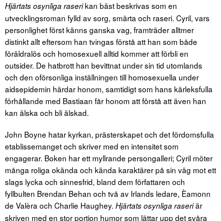
kan bäst beskrivas som en
Hjärtats osynliga raseri
utvecklingsroman fylld av sorg, smärta och raseri. Cyril, vars
personlighet först känns ganska vag, framträder alltmer
distinkt allt eftersom han tvingas förstå att han som både
föräldralös och homosexuell alltid kommer att förbli en
outsider. De hatbrott han bevittnat under sin tid utomlands
och den oförsonliga inställningen till homosexuella under
aidsepidemin härdar honom, samtidigt som hans kärleksfulla
förhållande med Bastiaan får honom att förstå att även han
kan älska och bli älskad.
John Boyne hatar kyrkan, prästerskapet och det fördomsfulla
etablissemanget och skriver med en intensitet som
engagerar. Boken har ett myllrande persongalleri; Cyril möter
många roliga okända och kända karaktärer på sin väg mot ett
slags lycka och sinnesfrid, bland dem författaren och
fyllbulten Brendan Behan och två av Irlands ledare, Èamonn
de Valèra och Charlie Haughey.
är
Hjärtats osynliga raseri
skriven med en stor portion humor som lättar upp det svåra