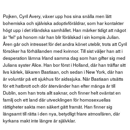
Pojken, Cyril Avery, växer upp hos sina snälla men lätt
bohemiska och själviska adoptivföräldrar, som har kontakter
högt upp i det irländska samhället. Han märker tidigt att något
är ”fel” på honom när han blir förälskad i sin kompis Julian.
Åren går och intresset för det andra könet uteblir, trots att Cyril
försöker ha förhållanden med kvinnor. Till sist väljer han att i
desperation lämna Irland samma dag som han gifter sig med
Julians syster Alice. Han bor först i Holland, där han träffar sitt
livs kärlek, läkaren Bastiaan, och sedan i New York, där han
är voluntär på ett sjukhus för aidssjuka. När Bastiaan utsätts
för ett hatbrott och dör återvänder han efter många år till
Dublin, som han trots allt saknar, och finner helt oväntat en
familj och ett land där utvecklingen för homosexuellas
rättigheter sakta men säkert gått framåt. Han finner sig
långsamt till rätta i den nya, betydligt friare atmosfären, där
kyrkans makt inte längre är självklar.