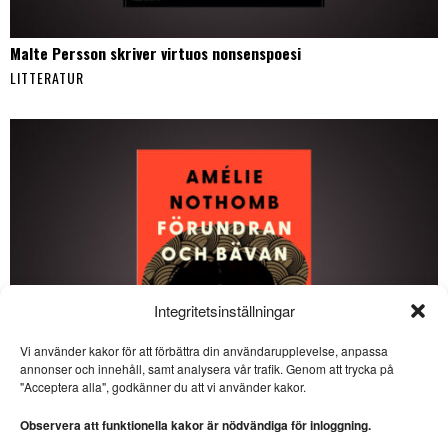
Malte Persson skriver virtuos nonsenspoesi
LITTERATUR
Integritetsinställningar
Vi använder kakor för att förbättra din användarupplevelse, anpassa
annonser och innehåll, samt analysera vår trafik. Genom att trycka på
SE ÄVEN
"Acceptera alla", godkänner du att vi använder kakor.
Éric Chacour briljerar med
lyckad berättarkonst
Observera att funktionella kakor är nödvändiga för inloggning.
ROMAN. ”Éric Chacour är en