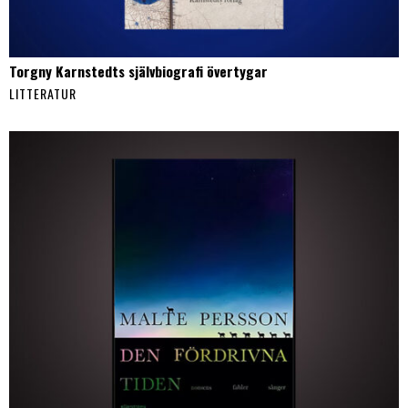
Torgny Karnstedts självbiografi övertygar
LITTERATUR