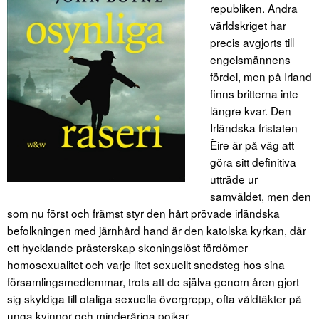
republiken. Andra
världskriget har
precis avgjorts till
engelsmännens
fördel, men på Irland
finns britterna inte
längre kvar. Den
Irländska fristaten
Èire är på väg att
göra sitt definitiva
utträde ur
samväldet, men den
som nu först och främst styr den hårt prövade irländska
befolkningen med järnhård hand är den katolska kyrkan, där
ett hycklande prästerskap skoningslöst fördömer
homosexualitet och varje litet sexuellt snedsteg hos sina
församlingsmedlemmar, trots att de själva genom åren gjort
sig skyldiga till otaliga sexuella övergrepp, ofta våldtäkter på
unga kvinnor och minderåriga pojkar.