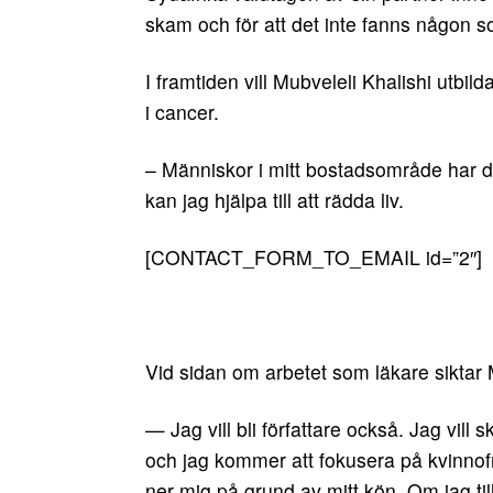
skam och för att det inte fanns någon 
I framtiden vill Mubveleli Khalishi utbild
i cancer.
– Människor i mitt bostadsområde har dö
kan jag hjälpa till att rädda liv.
[CONTACT_FORM_TO_EMAIL id=”2″]
Vid sidan om arbetet som läkare siktar 
— Jag vill bli författare också. Jag vill
och jag kommer att fokusera på kvinnof
ner mig på grund av mitt kön. Om jag till