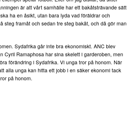
anningen är att vårt samhälle har ett bakåtsträvande sätt
 ska ha en åsikt, utan bara lyda vad föräldrar och
vå steg framåt och sedan tre steg bakåt, och då gör man
domen. Sydafrika går inte bra ekonomiskt. ANC blev
n Cyril Ramaphosa har sina skelett i garderoben, men
föra förändring i Sydafrika. Vi unga tror på honom. När
att alla unga kan hitta ett jobb i en säker ekonomi tack
tror på honom.