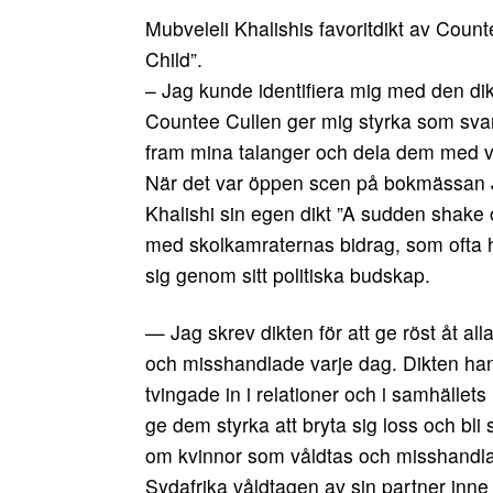
Mubveleli Khalishis favoritdikt av Coun
Child”.
– Jag kunde identifiera mig med den di
Countee Cullen ger mig styrka som svart
fram mina talanger och dela dem med v
När det var öppen scen på bokmässan J
Khalishi sin egen dikt ”A sudden shake 
med skolkamraternas bidrag, som ofta 
sig genom sitt politiska budskap.
— Jag skrev dikten för att ge röst åt all
och misshandlade varje dag. Dikten han
tvingade in i relationer och i samhällets
ge dem styrka att bryta sig loss och bli 
om kvinnor som våldtas och misshandlas
Sydafrika våldtagen av sin partner inne