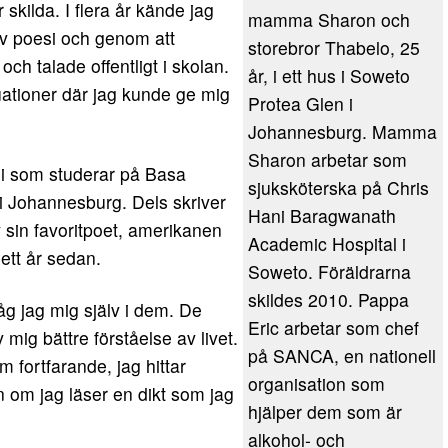
r skilda. I flera år kände jag
mamma Sharon och
v poesi och genom att
storebror Thabelo, 25
 och talade offentligt i skolan.
år, i ett hus i Soweto
tuationer där jag kunde ge mig
Protea Glen i
Johannesburg. Mamma
Sharon arbetar som
hi som studerar på Basa
sjuksköterska på Chris
i Johannesburg. Dels skriver
Hani Baragwanath
 sin favoritpoet, amerikanen
Academic Hospital i
ett år sedan.
Soweto. Föräldrarna
skildes 2010. Pappa
åg jag mig själv i dem. De
Eric arbetar som chef
v mig bättre förståelse av livet.
på SANCA, en nationell
m fortfarande, jag hittar
organisation som
n om jag läser en dikt som jag
hjälper dem som är
alkohol- och