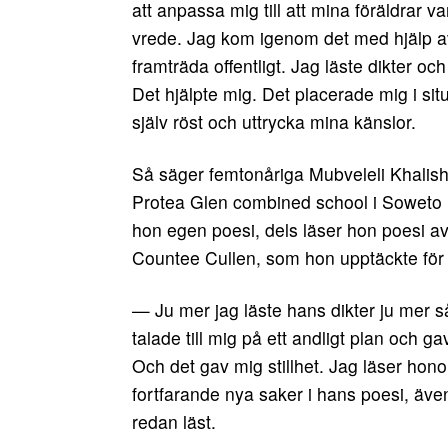
att anpassa mig till att mina föräldrar va
vrede. Jag kom igenom det med hjälp a
framträda offentligt. Jag läste dikter och
Det hjälpte mig. Det placerade mig i si
själv röst och uttrycka mina känslor.
Så säger femtonåriga Mubveleli Khalis
Protea Glen combined school i Soweto 
hon egen poesi, dels läser hon poesi av
Countee Cullen, som hon upptäckte för 
— Ju mer jag läste hans dikter ju mer s
talade till mig på ett andligt plan och ga
Och det gav mig stillhet. Jag läser hono
fortfarande nya saker i hans poesi, äve
redan läst.