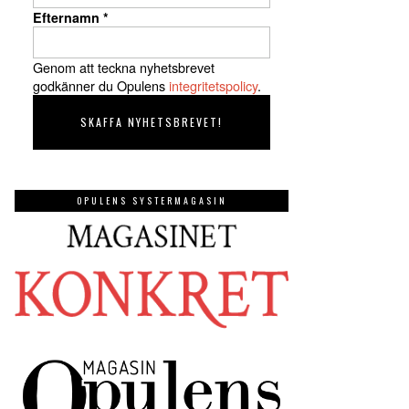
Efternamn
*
Genom att teckna nyhetsbrevet
godkänner du Opulens
integritetspolicy
.
OPULENS SYSTERMAGASIN