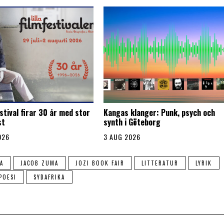
stival firar 30 år med stor
Kangas klanger: Punk, psych och
st
synth i Göteborg
026
3 AUG 2026
A
JACOB ZUMA
JOZI BOOK FAIR
LITTERATUR
LYRIK
POESI
SYDAFRIKA