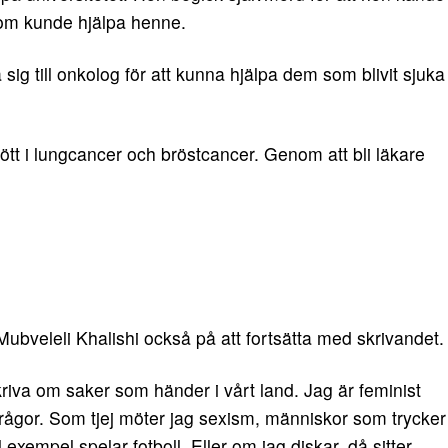
som kunde hjälpa henne.
a sig till onkolog för att kunna hjälpa dem som blivit sjuka
tt i lungcancer och bröstcancer. Genom att bli läkare
Mubveleli Khalishi också på att fortsätta med skrivandet.
 skriva om saker som händer i vårt land. Jag är feminist
rågor. Som tjej möter jag sexism, människor som trycker
 exempel spelar fotboll. Eller om jag diskar, då sitter