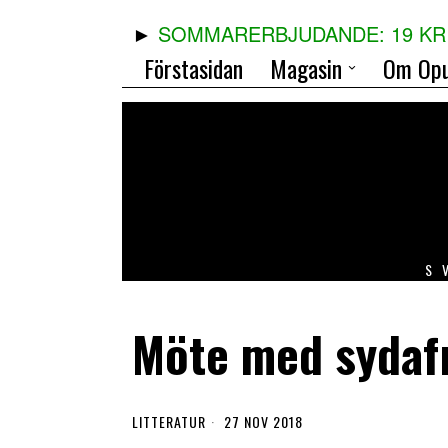
SOMMARERBJUDANDE: 19 KR 
Förstasidan
Magasin
Om Opu
S
Möte med sydaf
LITTERATUR
27 NOV 2018