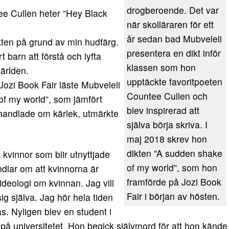
drogberoende. Det var
tee Cullen heter ”Hey Black
när skolläraren för ett
år sedan bad Mubveleli
kten på grund av min hudfärg.
presentera en dikt inför
 barn att förstå och lyfta
klassen som hon
ärlden.
upptäckte favoritpoeten
ozi Book Fair läste Mubveleli
Countee Cullen och
of my world”, som jämfört
blev inspirerad att
handlade om kärlek, utmärkte
själva börja skriva. I
maj 2018 skrev hon
dikten ”A sudden shake
a kvinnor som blir utnyttjade
of my world”, som hon
dlar om att kvinnorna är
framförde på Jozi Book
 ideologi om kvinnan. Jag vill
Fair i början av hösten.
sig själva. Jag hör hela tiden
. Nyligen blev en student i
 på universitetet. Hon begick självmord för att hon kände