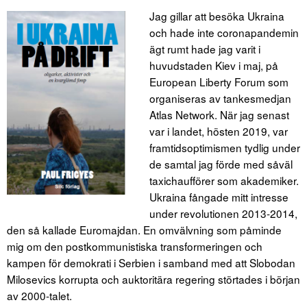
Jag gillar att besöka Ukraina
och hade inte coronapandemin
ägt rumt hade jag varit i
huvudstaden Kiev i maj, på
European Liberty Forum som
organiseras av tankesmedjan
Atlas Network. När jag senast
var i landet, hösten 2019, var
framtidsoptimismen tydlig under
de samtal jag förde med såväl
taxichaufförer som akademiker.
Ukraina fångade mitt intresse
under revolutionen 2013-2014,
den så kallade Euromajdan. En omvälvning som påminde
mig om den postkommunistiska transformeringen och
kampen för demokrati i Serbien i samband med att Slobodan
Milosevics korrupta och auktoritära regering störtades i början
av 2000-talet.