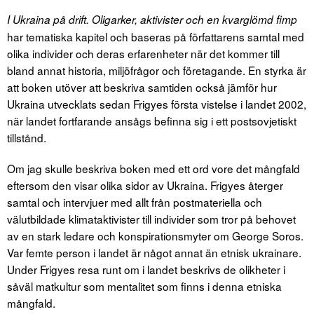
I Ukraina på drift. Oligarker, aktivister och en kvarglömd fimp
har tematiska kapitel och baseras på författarens samtal med
olika individer och deras erfarenheter när det kommer till
bland annat historia, miljöfrågor och företagande. En styrka är
att boken utöver att beskriva samtiden också jämför hur
Ukraina utvecklats sedan Frigyes första vistelse i landet 2002,
när landet fortfarande ansågs befinna sig i ett postsovjetiskt
tillstånd.
Om jag skulle beskriva boken med ett ord vore det mångfald
eftersom den visar olika sidor av Ukraina. Frigyes återger
samtal och intervjuer med allt från postmateriella och
välutbildade klimataktivister till individer som tror på behovet
av en stark ledare och konspirationsmyter om George Soros.
Var femte person i landet är något annat än etnisk ukrainare.
Under Frigyes resa runt om i landet beskrivs de olikheter i
såväl matkultur som mentalitet som finns i denna etniska
mångfald.