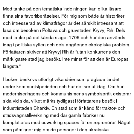
Med tanke på den tematiska indelningen kan olika läsare
finna sina favoritberättelser. För mig som både är historiker
och intresserad av klimatfrågor är det särskilt intressant att
läsa om besöken i Poltava och gruvstaden Kryvyj Rih. Dels
med tanke på det kända slaget 1709 och hur den används
idag i politiska syften och dels angående ekologiska problem.
Författaren skriver att Kryvyj Rih är “utan konkurrens den
märkligaste stad jag besökt. Inte minst för att den är Europas
längsta.”
I boken beskrivs utförligt vilka idéer som präglade landet
under kommunistperioden och hur det ser ut idag. Om hur
moderniseringens och kommunismens symbolspråk existerar
sida vid sida, vilket märks tydligast i författarens besök i
industristaden Charkiv. En stad som är känd för traktor- och
stridsvagnstillverkning med där gamla fabriker nu
kompletteras med coworking spaces för entreprenörer. Något
som påminner mig om de personer i den ukrainska