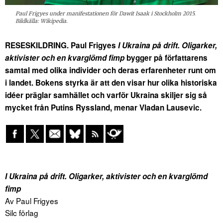
Paul Frigyes under manifestationen för Dawit Isaak i Stockholm 2015.
Bildkälla: Wikipedia.
RESESKILDRING. Paul Frigyes
I Ukraina på drift. Oligarker,
aktivister och en kvarglömd fimp
bygger på författarens
samtal med olika individer och deras erfarenheter runt om
i landet.
Bokens styrka är att den visar hur olika historiska
idéer präglar samhället och varför Ukraina skiljer sig så
mycket från Putins Ryssland, menar Vladan Lausevic.
I Ukraina på drift. Oligarker, aktivister och en kvarglömd
fimp
Av Paul Frigyes
Silc förlag